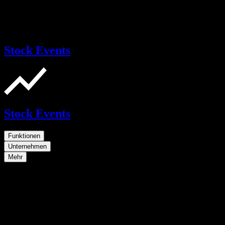
Stock Events
Stock Events
Funktionen
Unternehmen
Mehr