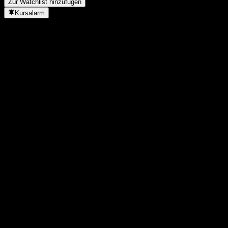
Zur Watchlist hinzufügen
Kursalarm
Statistiken
Tageshoch
-
Tagestief
-
52W-Hoch
119,69
52W-Tief
116,45
Volumen
-
Ø Volumen
-
Marktkap.
0
KGV
-
Dividendenrendite
-
Dividende