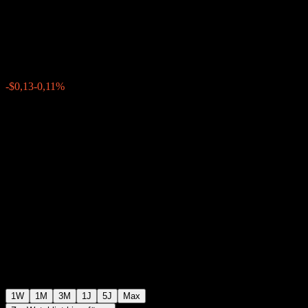
IG U Cap USD
$119,56
0
-$0,13
-0,11%
Letzte Woche
1W
1M
3M
1J
5J
Max