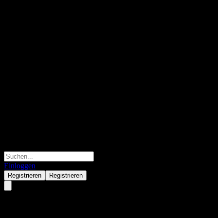
Einloggen
Registrieren
Registrieren
AXAWF US Credit Short Dur