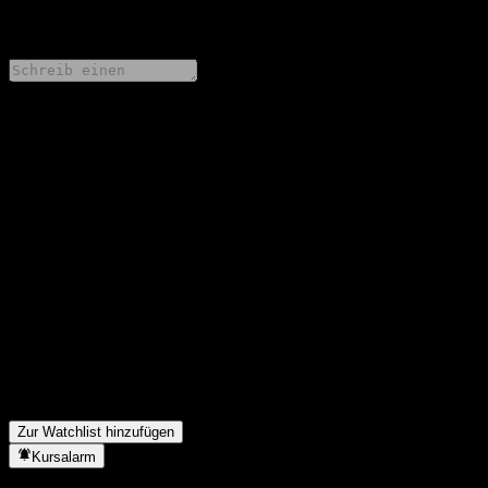
0 Comments
Teile deine Gedanken
FAQ
Wie ist der Aktienkurs von AXAWF US Credit Short Dur IG U
Cap USD heute?
▼
Was ist das AXAWF US Credit Short Dur IG U Cap USD-
Aktien-Symbol?
▼
Steigt der Aktienkurs von AXAWF US Credit Short Dur IG U
Cap USD?
▼
In welchem Sektor ist AXAWF US Credit Short Dur IG U Cap
USD tätig?
▼
Wann hat AXAWF US Credit Short Dur IG U Cap USD einen
Split durchgeführt?
▼
Zur Watchlist hinzufügen
Kursalarm