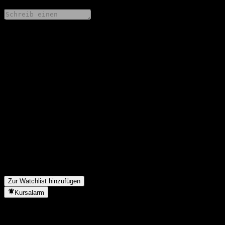
Teile deine Gedanken
FAQ
Wie ist der Aktienkurs von E Fund Gold Theme Secs Invest Fd-
RMB C heute?
▼
Was ist das E Fund Gold Theme Secs Invest Fd-RMB C-Aktien-
Symbol?
▼
Steigt der Aktienkurs von E Fund Gold Theme Secs Invest Fd-
RMB C?
▼
In welchem Sektor ist E Fund Gold Theme Secs Invest Fd-RMB
C tätig?
▼
Wann hat E Fund Gold Theme Secs Invest Fd-RMB C einen
Split durchgeführt?
▼
Zur Watchlist hinzufügen
Kursalarm