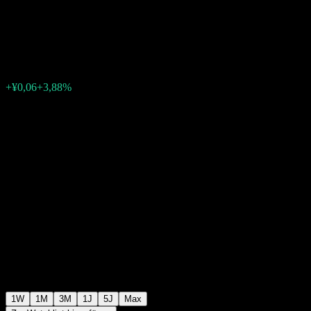
Invest Fd-RMB C
¥1,5725
0
+¥0,06
+3,88%
Letzte Woche
1W
1M
3M
1J
5J
Max