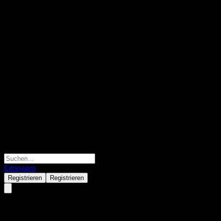
Einloggen
Registrieren
Registrieren
E Fund Gold Theme Secs