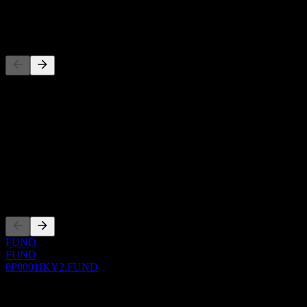
-
Wettbewerber
Diese Liste ist eine Analyse basierend auf aktuellen
Marktereignissen. Sie ist keine Anlageempfehlung.
Über
Show more...
CEO
Listings
FUND
FUND
0P0001IKY2.FUND
0 Comments