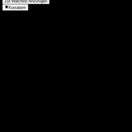
Zur Watchlist hinzufügen
Kursalarm
Statistiken
Tageshoch
1,5725
Tagestief
1,5725
52W-Hoch
2,03
52W-Tief
1,297
Volumen
-
Ø Volumen
-
Marktkap.
0
KGV
-
Dividendenrendite
-
Dividende