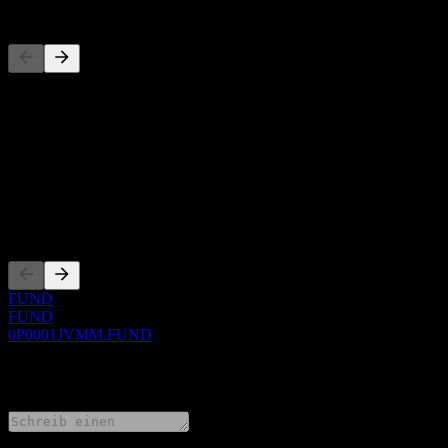
Wettbewerber
Diese Liste ist eine Analyse basierend auf aktuellen Marktereignissen
Über
Show more...
CEO
Listings
FUND
FUND
0P0001JVMM.FUND
0 Comments