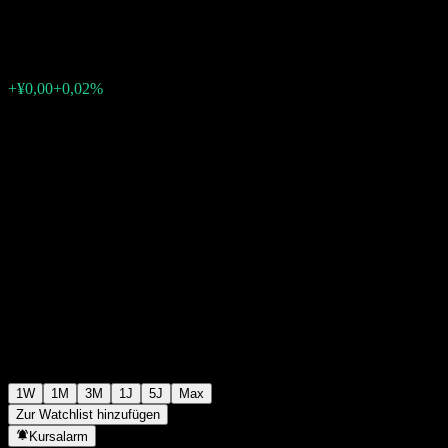
¥1,2496
0
+¥0,00
+0,02%
Letzte Woche
1W
1M
3M
1J
5J
Max
Zur Watchlist hinzufügen
Kursalarm