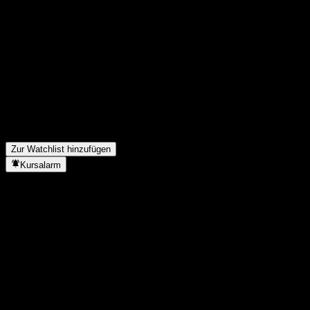
Teile deine Gedanken
FAQ
Wie ist der Aktienkurs von Orient Sustaining Return Bond Fund C
Was ist das Orient Sustaining Return Bond Fund C-Aktien-Symbo
Steigt der Aktienkurs von Orient Sustaining Return Bond Fund C?
In welchem Sektor ist Orient Sustaining Return Bond Fund C tätig
Wann hat Orient Sustaining Return Bond Fund C einen Split durch
Zur Watchlist hinzufügen
Kursalarm