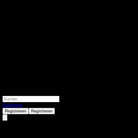
Einloggen
Registrieren
Registrieren
Yinhua FuJiu Food Bev Slc