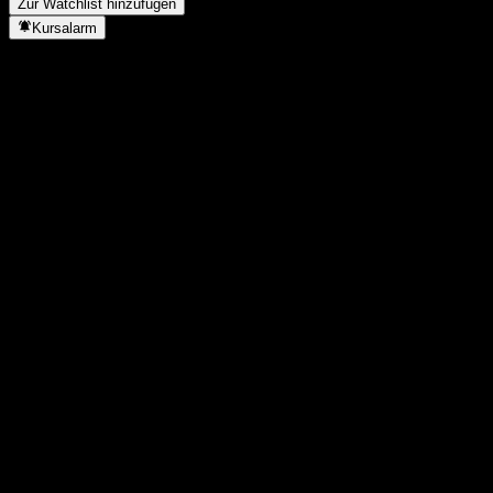
Zur Watchlist hinzufügen
Kursalarm
Statistiken
Tageshoch
0,4806
Tagestief
0,4806
52W-Hoch
0,645
52W-Tief
0,454
Volumen
-
Ø Volumen
-
Marktkap.
0
KGV
-
Dividendenrendite
-
Dividende