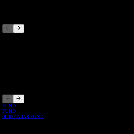
-
Wettbewerber
Diese Liste ist eine Analyse basierend auf aktuellen
Marktereignissen. Sie ist keine Anlageempfehlung.
Über
Show more...
CEO
Listings
FUND
FUND
0P0001N0N8.FUND
0 Comments