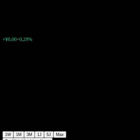
Alloc (LOF) A
¥0,4806
0
+¥0,00
+0,29%
Letzte Woche
1W
1M
3M
1J
5J
Max