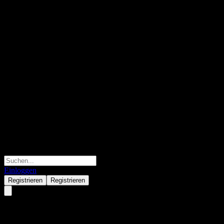
Einloggen
Registrieren
Registrieren
Guolian Hengli Pure Bond C