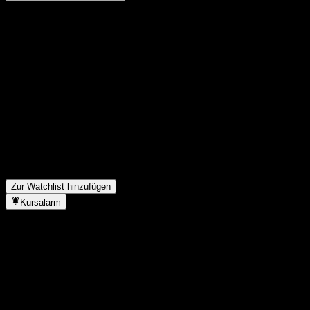
Teile deine Gedanken
FAQ
Wie ist der Aktienkurs von Guolian Hengli Pure Bond C heute?
▼
Was ist das Guolian Hengli Pure Bond C-Aktien-Symbol?
▼
Steigt der Aktienkurs von Guolian Hengli Pure Bond C?
▼
In welchem Sektor ist Guolian Hengli Pure Bond C tätig?
▼
Wann hat Guolian Hengli Pure Bond C einen Split durchgeführt?
▼
Zur Watchlist hinzufügen
Kursalarm