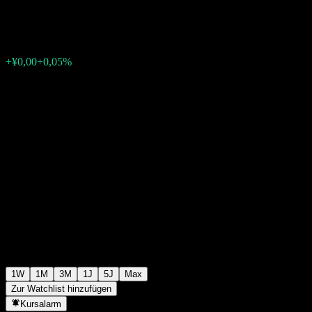
¥1,0893
0
+¥0,00
+0,05%
Letzte Woche
1W
1M
3M
1J
5J
Max
Zur Watchlist hinzufügen
Kursalarm