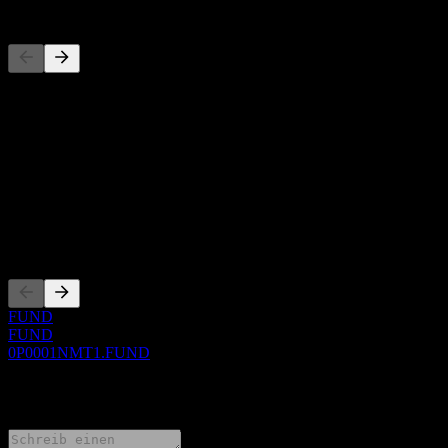
Wettbewerber
Diese Liste ist eine Analyse basierend auf aktuellen
Marktereignissen. Sie ist keine Anlageempfehlung.
Über
Show more...
CEO
Listings
FUND
FUND
0P0001NMT1.FUND
0 Comments