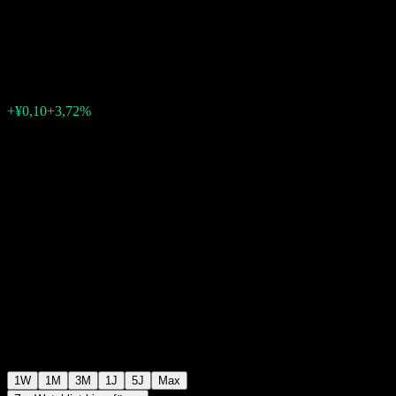
A
¥2,66
0
+¥0,10
+3,72%
Letzte Woche
1W
1M
3M
1J
5J
Max