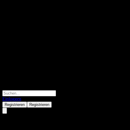
Einloggen
Registrieren
Registrieren
Industrial Jinqilin XXYX Alloc