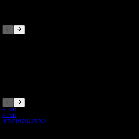
-
Wettbewerber
Diese Liste ist eine Analyse basierend auf aktuellen
Marktereignissen. Sie ist keine Anlageempfehlung.
Über
Show more...
CEO
Listings
FUND
FUND
0P0001NZH2.FUND
0 Comments