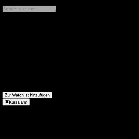
Teile deine Gedanken
FAQ
Wie ist der Aktienkurs von Industrial Jinqilin XXYX Alloc A
heute?
▼
Was ist das Industrial Jinqilin XXYX Alloc A-Aktien-Symbol?
▼
Steigt der Aktienkurs von Industrial Jinqilin XXYX Alloc A?
▼
In welchem Sektor ist Industrial Jinqilin XXYX Alloc A tätig?
▼
Wann hat Industrial Jinqilin XXYX Alloc A einen Split
durchgeführt?
▼
Zur Watchlist hinzufügen
Kursalarm