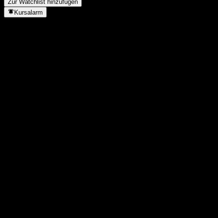
Zur Watchlist hinzufügen
Kursalarm
Statistiken
Tageshoch
2,66
Tagestief
2,66
52W-Hoch
3,7
52W-Tief
1,128
Volumen
-
Ø Volumen
-
Marktkap.
0
KGV
-
Dividendenrendite
-
Dividende