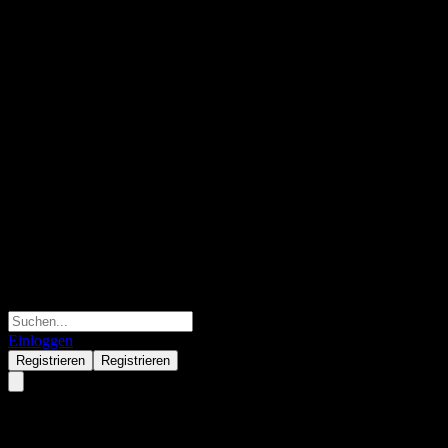
Einloggen
Registrieren
Registrieren
KB Dynamic TDF 2040 Feeder