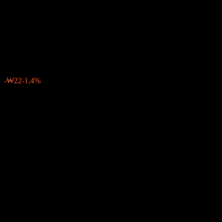
Equity Balanced-Fund of
Funds C-re
₩1.577
0
-₩22
-1,4%
Letzte Woche