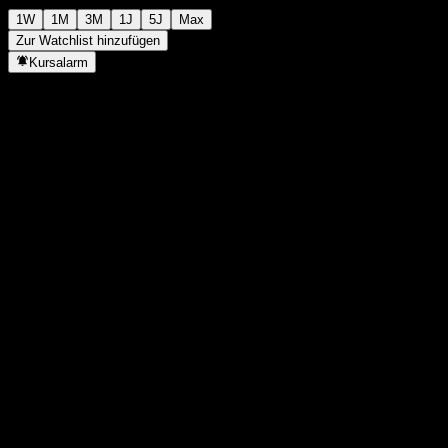
1W
1M
3M
1J
5J
Max
Zur Watchlist hinzufügen
Kursalarm
Statistiken
Tageshoch
1.577
Tagestief
1.577
52W-Hoch
1.810
52W-Tief
1.274
Volumen
-
Ø Volumen
-
Marktkap.
0
KGV
-
Dividendenrendite