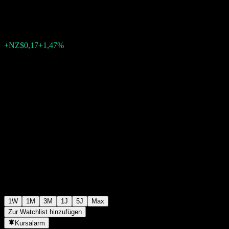
NZ$11,58
0
+NZ$0,17
+1,47%
Letzte Woche
1W
1M
3M
1J
5J
Max
Zur Watchlist hinzufügen
Kursalarm