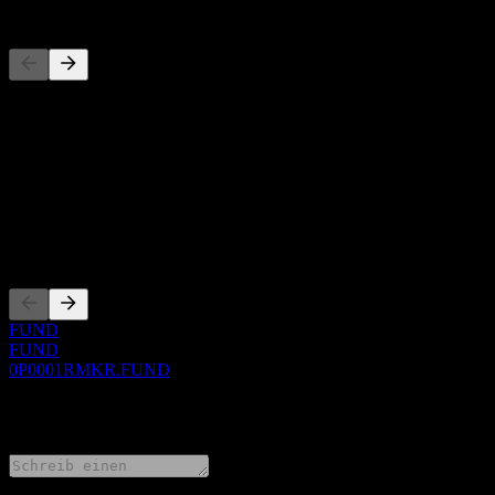
Wettbewerber
Diese Liste ist eine Analyse basierend auf aktuellen Marktereignissen
Über
Show more...
CEO
Listings
FUND
FUND
0P0001RMKR.FUND
0 Comments