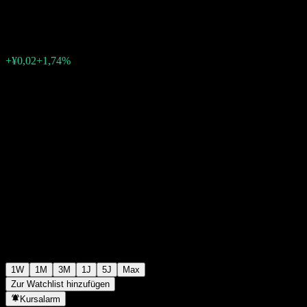
¥1,2330
0
+¥0,02
+1,74%
Letzte Woche
1W
1M
3M
1J
5J
Max
Zur Watchlist hinzufügen
Kursalarm