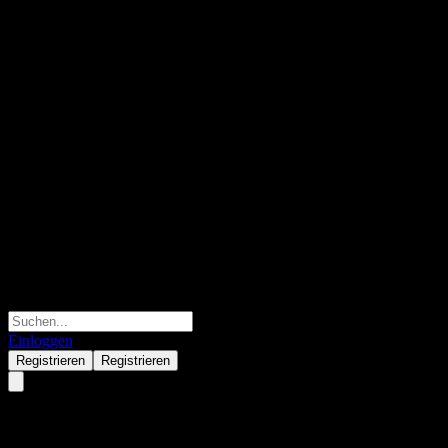
Einloggen
Registrieren
Registrieren
Harvest Minkang Bln Psn 3Y 