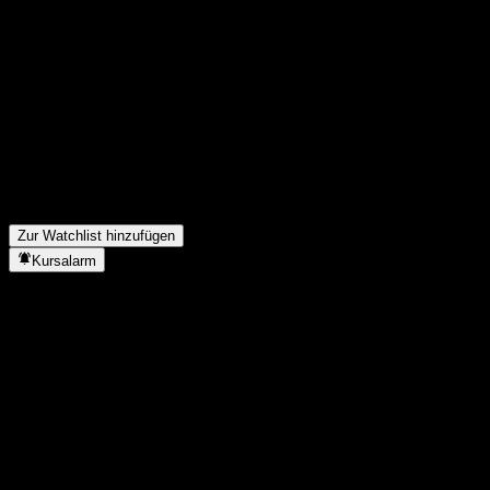
Teile deine Gedanken
FAQ
Wie ist der Aktienkurs von Harvest Minkang Bln Psn 3Y Hd Hybr
Was ist das Harvest Minkang Bln Psn 3Y Hd Hybrd(FOF)-Aktien
Steigt der Aktienkurs von Harvest Minkang Bln Psn 3Y Hd Hybr
In welchem Sektor ist Harvest Minkang Bln Psn 3Y Hd Hybrd(FOF
Wann hat Harvest Minkang Bln Psn 3Y Hd Hybrd(FOF) einen Spli
Zur Watchlist hinzufügen
Kursalarm