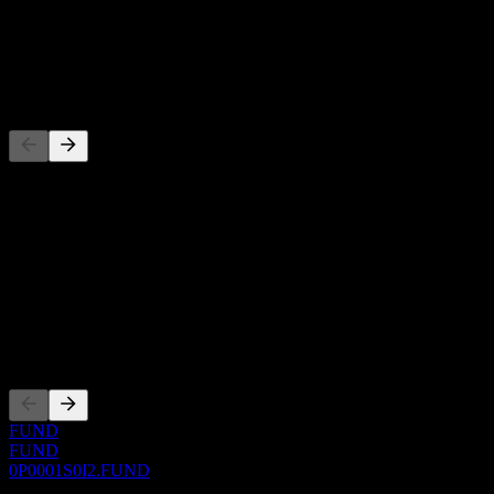
-
Dividende
-
Wettbewerber
Diese Liste ist eine Analyse basierend auf aktuellen
Marktereignissen. Sie ist keine Anlageempfehlung.
Über
Show more...
CEO
Listings
FUND
FUND
0P0001S0I2.FUND