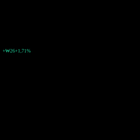
Allocation Growth Balanced-
Fund of Funds O
₩1.533
0
+₩26
+1,71%
Letzte Woche