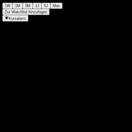
1W
1M
3M
1J
5J
Max
Zur Watchlist hinzufügen
Kursalarm
Statistiken
Tageshoch
1.533
Tagestief
1.533
52W-Hoch
1.681
52W-Tief
1.282
Volumen
-
Ø Volumen
-
Marktkap.
0
KGV
-
Dividendenrendite