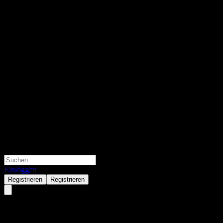
Einloggen
Registrieren
Registrieren
MiraeAsset Dream Star Asset