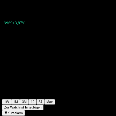
₩1.854
0
+₩69
+3,87%
Letzte Woche
1W
1M
3M
1J
5J
Max
Zur Watchlist hinzufügen
Kursalarm