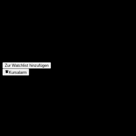
Teile deine Gedanken
FAQ
Wie ist der Aktienkurs von MiraeAsset AI US NASDAQ Feeder E
Was ist das MiraeAsset AI US NASDAQ Feeder Equity F Hedge
Steigt der Aktienkurs von MiraeAsset AI US NASDAQ Feeder Eq
In welchem Sektor ist MiraeAsset AI US NASDAQ Feeder Equity
Wann hat MiraeAsset AI US NASDAQ Feeder Equity F Hedged ein
Zur Watchlist hinzufügen
Kursalarm