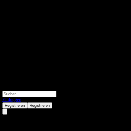
Einloggen
Registrieren
Registrieren
MiraeAsset AI US NASDAQ Fee