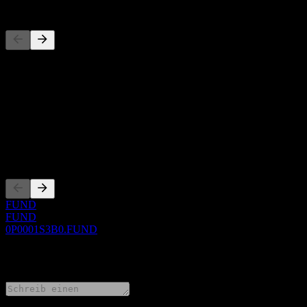
Wettbewerber
Diese Liste ist eine Analyse basierend auf aktuellen Marktereignissen
Über
Show more...
CEO
Listings
FUND
FUND
0P0001S3B0.FUND
0 Comments