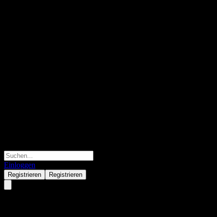
Einloggen
Registrieren
Registrieren
Manulife Global Multi-Asset D