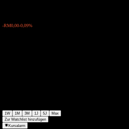
RM0,9249
0
-RM0,00
-0,09%
Letzte Woche
1W
1M
3M
1J
5J
Max
Zur Watchlist hinzufügen
Kursalarm