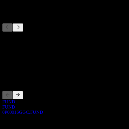
-
Wettbewerber
Diese Liste ist eine Analyse basierend auf aktuellen
Marktereignissen. Sie ist keine Anlageempfehlung.
Über
Show more...
CEO
Listings
FUND
FUND
0P0001SGGC.FUND
0 Comments