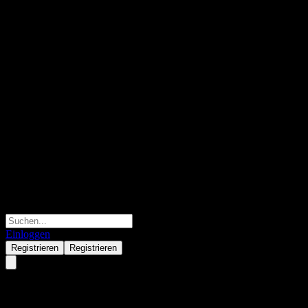
Einloggen
Registrieren
Registrieren
ChinaAMC CSI HK Mld SOE