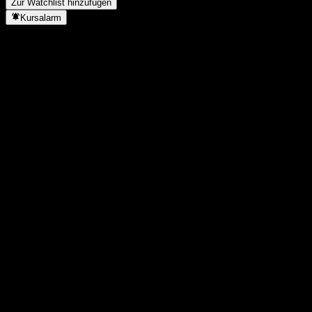
Zur Watchlist hinzufügen
Kursalarm
Statistiken
Tageshoch
1,5459
Tagestief
1,5459
52W-Hoch
1,63
52W-Tief
1,417
Volumen
-
Ø Volumen
-
Marktkap.
0
KGV
-
Dividendenrendite
-
Dividende