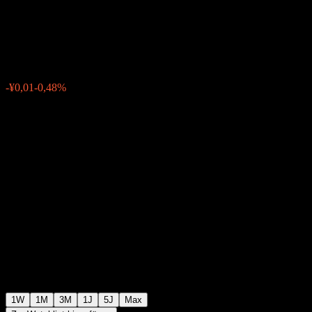
Fdr (QDII) A
¥1,5459
0
-¥0,01
-0,48%
Letzte Woche
1W
1M
3M
1J
5J
Max