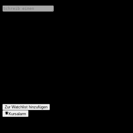
Teile deine Gedanken
FAQ
Wie ist der Aktienkurs von ChinaAMC CSI HK Mld SOE Fdr
(QDII) A heute?
▼
Was ist das ChinaAMC CSI HK Mld SOE Fdr (QDII) A-Aktien-
Symbol?
▼
Steigt der Aktienkurs von ChinaAMC CSI HK Mld SOE Fdr
(QDII) A?
▼
In welchem Sektor ist ChinaAMC CSI HK Mld SOE Fdr (QDII)
A tätig?
▼
Wann hat ChinaAMC CSI HK Mld SOE Fdr (QDII) A einen
Split durchgeführt?
▼
Zur Watchlist hinzufügen
Kursalarm