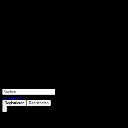
Einloggen
Registrieren
Registrieren
Maxwealth Anyuan 60D