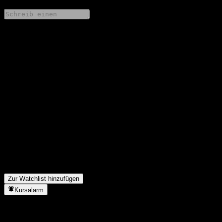
Teile deine Gedanken
FAQ
Wie ist der Aktienkurs von Maxwealth Anyuan 60D Rolling
Hold Bond C heute?
▼
Was ist das Maxwealth Anyuan 60D Rolling Hold Bond C-
Aktien-Symbol?
▼
Steigt der Aktienkurs von Maxwealth Anyuan 60D Rolling Hold
Bond C?
▼
In welchem Sektor ist Maxwealth Anyuan 60D Rolling Hold
Bond C tätig?
▼
Wann hat Maxwealth Anyuan 60D Rolling Hold Bond C einen
Split durchgeführt?
▼
Zur Watchlist hinzufügen
Kursalarm