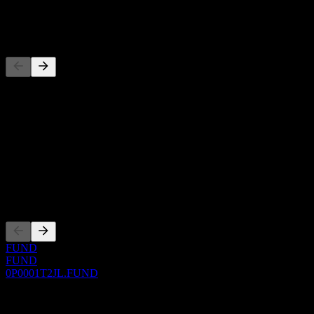
-
Wettbewerber
Diese Liste ist eine Analyse basierend auf aktuellen
Marktereignissen. Sie ist keine Anlageempfehlung.
Über
Show more...
CEO
Listings
FUND
FUND
0P0001T2JL.FUND
0 Comments