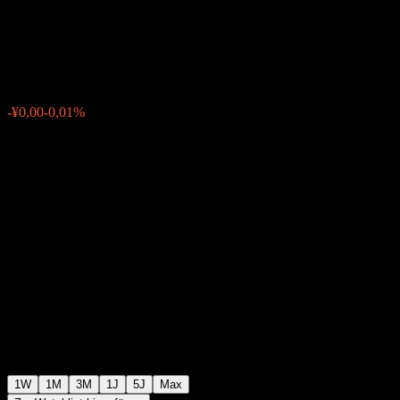
Rolling Hold Bond C
¥1,0636
0
-¥0,00
-0,01%
Letzte Woche
1W
1M
3M
1J
5J
Max