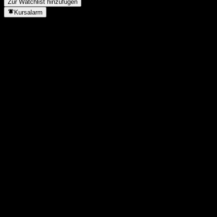
Zur Watchlist hinzufügen
Kursalarm
Statistiken
Tageshoch
1,0636
Tagestief
1,0636
52W-Hoch
1,0637
52W-Tief
1,037
Volumen
-
Ø Volumen
-
Marktkap.
0
KGV
-
Dividendenrendite
-
Dividende