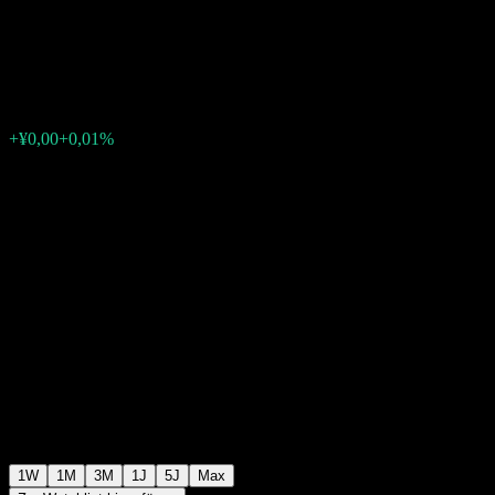
Term Bond D
¥1,0930
0
+¥0,00
+0,01%
Letzte Woche
1W
1M
3M
1J
5J
Max