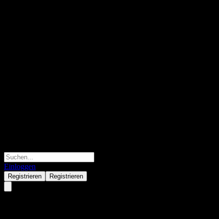
Einloggen
Registrieren
Registrieren
Maxwealth Antai Mid-Short-