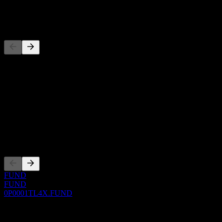
-
Wettbewerber
Diese Liste ist eine Analyse basierend auf aktuellen
Marktereignissen. Sie ist keine Anlageempfehlung.
Über
Show more...
CEO
Listings
FUND
FUND
0P0001TL4X.FUND
0 Comments