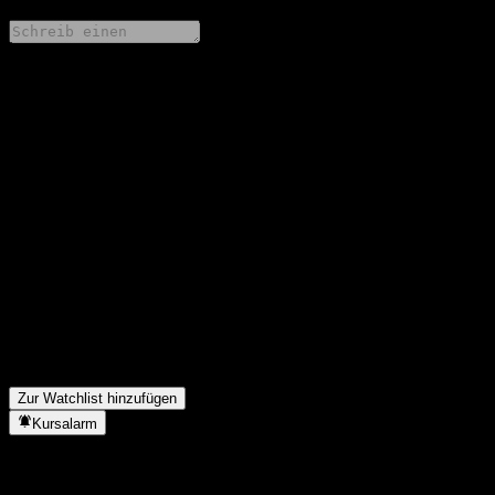
Teile deine Gedanken
FAQ
Wie ist der Aktienkurs von Maxwealth Antai Mid-Short-Term
Bond D heute?
▼
Was ist das Maxwealth Antai Mid-Short-Term Bond D-Aktien-
Symbol?
▼
Steigt der Aktienkurs von Maxwealth Antai Mid-Short-Term
Bond D?
▼
In welchem Sektor ist Maxwealth Antai Mid-Short-Term Bond D
tätig?
▼
Wann hat Maxwealth Antai Mid-Short-Term Bond D einen Split
durchgeführt?
▼
Zur Watchlist hinzufügen
Kursalarm