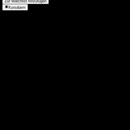
Zur Watchlist hinzufügen
Kursalarm
Statistiken
Tageshoch
1,093
Tagestief
1,093
52W-Hoch
1,093
52W-Tief
1,077
Volumen
-
Ø Volumen
-
Marktkap.
0
KGV
-
Dividendenrendite
-
Dividende