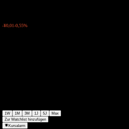
¥1,4213
0
-¥0,01
-0,55%
Letzte Woche
1W
1M
3M
1J
5J
Max
Zur Watchlist hinzufügen
Kursalarm