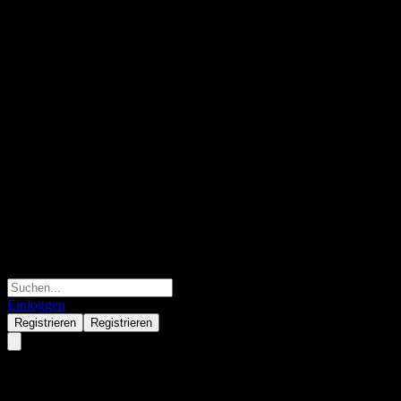
Einloggen
Registrieren
Registrieren
Hwabao WP Shenzhen 100 Intt 