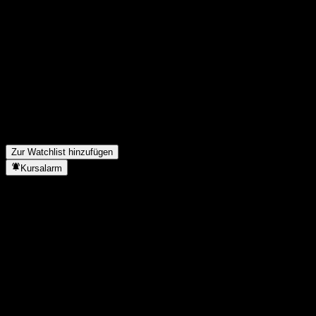
Teile deine Gedanken
FAQ
Wie ist der Aktienkurs von Hwabao WP Shenzhen 100 Intt Fdr C 
Was ist das Hwabao WP Shenzhen 100 Intt Fdr C-Aktien-Symbol
Steigt der Aktienkurs von Hwabao WP Shenzhen 100 Intt Fdr C?
In welchem Sektor ist Hwabao WP Shenzhen 100 Intt Fdr C tätig?
Wann hat Hwabao WP Shenzhen 100 Intt Fdr C einen Split durchg
Zur Watchlist hinzufügen
Kursalarm