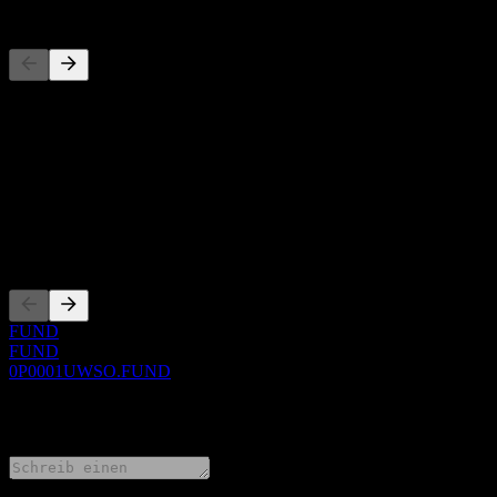
Wettbewerber
Diese Liste ist eine Analyse basierend auf aktuellen Marktereignissen
Über
Show more...
CEO
Listings
FUND
FUND
0P0001UWSO.FUND
0 Comments