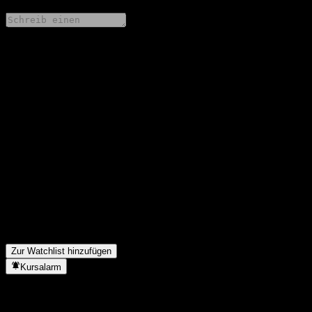
Teile deine Gedanken
FAQ
Wie ist der Aktienkurs von First SF Kangyi BalPsnTg 3Y
Allc(FOF) Y heute?
▼
Was ist das First SF Kangyi BalPsnTg 3Y Allc(FOF) Y-Aktien-
Symbol?
▼
Steigt der Aktienkurs von First SF Kangyi BalPsnTg 3Y
Allc(FOF) Y?
▼
In welchem Sektor ist First SF Kangyi BalPsnTg 3Y Allc(FOF)
Y tätig?
▼
Wann hat First SF Kangyi BalPsnTg 3Y Allc(FOF) Y einen Split
durchgeführt?
▼
Zur Watchlist hinzufügen
Kursalarm