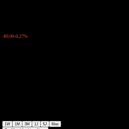
Allc(FOF) Y
¥1,0075
0
-¥0,00
-0,27%
Letzte Woche
1W
1M
3M
1J
5J
Max