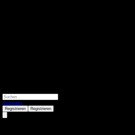
Einloggen
Registrieren
Registrieren
First SF Kangyi BalPsnTg 3Y