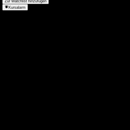
Zur Watchlist hinzufügen
Kursalarm
Statistiken
Tageshoch
1,0075
Tagestief
1,0075
52W-Hoch
1,139
52W-Tief
0,964
Volumen
-
Ø Volumen
-
Marktkap.
0
KGV
-
Dividendenrendite
-
Dividende