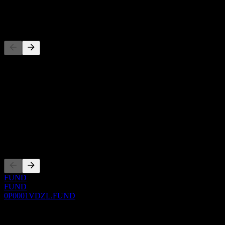
-
Wettbewerber
Diese Liste ist eine Analyse basierend auf aktuellen
Marktereignissen. Sie ist keine Anlageempfehlung.
Über
Show more...
CEO
Listings
FUND
FUND
0P0001VDZL.FUND
0 Comments