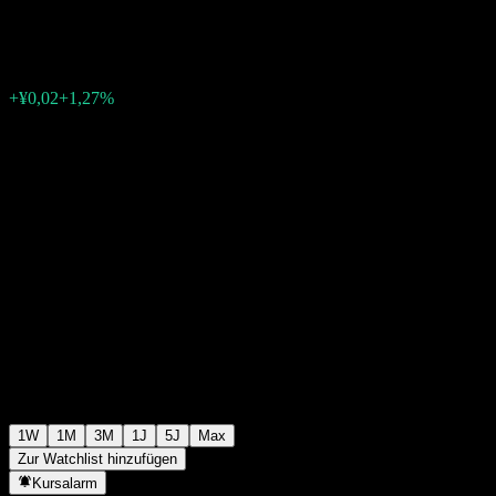
¥1,9750
0
+¥0,02
+1,27%
Letzte Woche
1W
1M
3M
1J
5J
Max
Zur Watchlist hinzufügen
Kursalarm