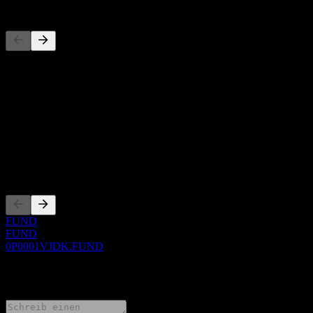
Wettbewerber
Diese Liste ist eine Analyse basierend auf aktuellen
Marktereignissen. Sie ist keine Anlageempfehlung.
Über
Show more...
CEO
Listings
FUND
FUND
0P0001VJDK.FUND
0 Comments