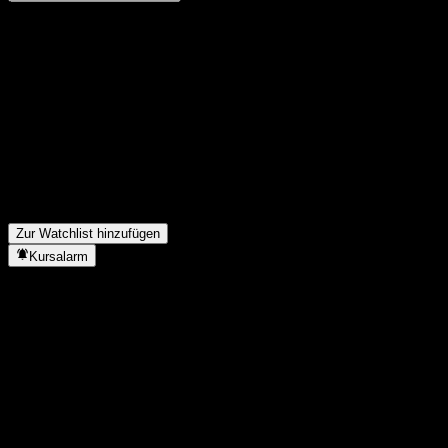
Teile deine Gedanken
FAQ
Wie ist der Aktienkurs von Ping An ChiNext Fdr E heute?
▼
Was ist das Ping An ChiNext Fdr E-Aktien-Symbol?
▼
Steigt der Aktienkurs von Ping An ChiNext Fdr E?
▼
In welchem Sektor ist Ping An ChiNext Fdr E tätig?
▼
Wann hat Ping An ChiNext Fdr E einen Split durchgeführt?
▼
Zur Watchlist hinzufügen
Kursalarm