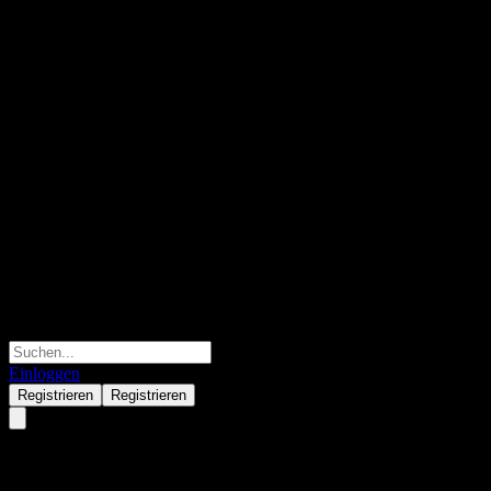
Einloggen
Registrieren
Registrieren
Ping An ChiNext Fdr E