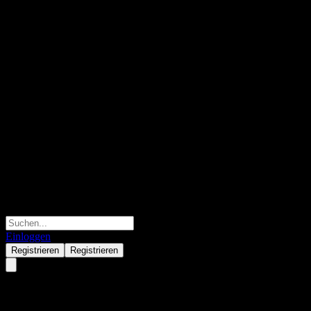
Einloggen
Registrieren
Registrieren
ChinaAMC CSI HKC Auto