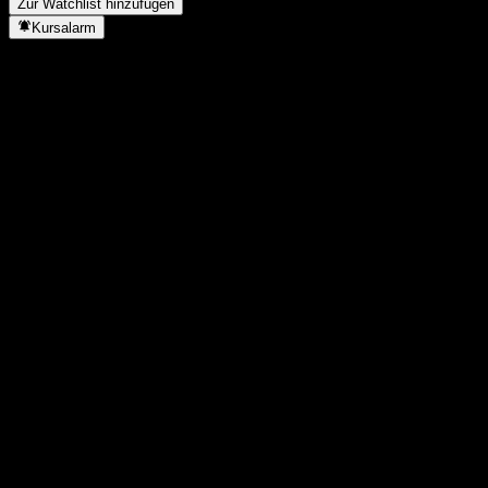
Zur Watchlist hinzufügen
Kursalarm
Statistiken
Tageshoch
0,8724
Tagestief
0,8724
52W-Hoch
1,17
52W-Tief
0,815
Volumen
-
Ø Volumen
-
Marktkap.
0
KGV
-
Dividendenrendite
-
Dividende