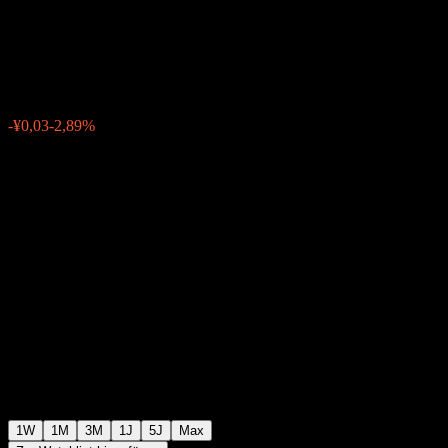
Inds Fdr A
¥0,8724
0
-¥0,03
-2,89%
Letzte Woche
1W
1M
3M
1J
5J
Max