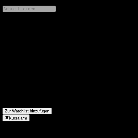
Teile deine Gedanken
FAQ
Wie ist der Aktienkurs von ChinaAMC CSI HKC Auto Inds Fdr
A heute?
▼
Was ist das ChinaAMC CSI HKC Auto Inds Fdr A-Aktien-
Symbol?
▼
Steigt der Aktienkurs von ChinaAMC CSI HKC Auto Inds Fdr
A?
▼
In welchem Sektor ist ChinaAMC CSI HKC Auto Inds Fdr A
tätig?
▼
Wann hat ChinaAMC CSI HKC Auto Inds Fdr A einen Split
durchgeführt?
▼
Zur Watchlist hinzufügen
Kursalarm