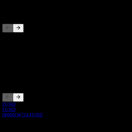
-
Wettbewerber
Diese Liste ist eine Analyse basierend auf aktuellen
Marktereignissen. Sie ist keine Anlageempfehlung.
Über
Show more...
CEO
Listings
FUND
FUND
0P0001W724.FUND
0 Comments