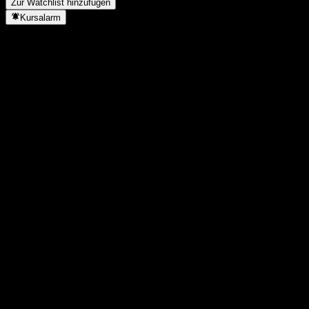
Zur Watchlist hinzufügen
Kursalarm
Statistiken
Tageshoch
0,9936
Tagestief
0,9936
52W-Hoch
1,0244
52W-Tief
0,9117
Volumen
-
Ø Volumen
-
Marktkap.
0
KGV
-
Dividendenrendite
-
Dividende