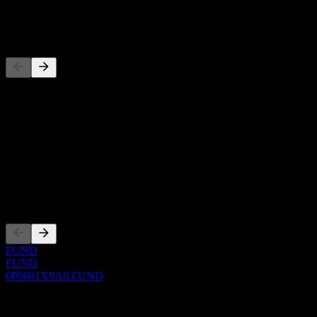
-
Wettbewerber
Diese Liste ist eine Analyse basierend auf aktuellen
Marktereignissen. Sie ist keine Anlageempfehlung.
Über
Show more...
CEO
Listings
FUND
FUND
0P0001X9A0.FUND
0 Comments