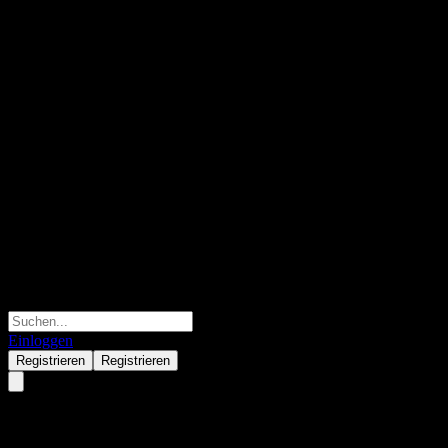
Einloggen
Registrieren
Registrieren
BOBSAMC CSI 300 Div Low