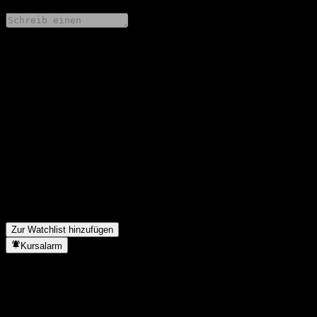
Teile deine Gedanken
FAQ
Wie ist der Aktienkurs von BOBSAMC CSI 300 Div Low Vol
Index A heute?
▼
Was ist das BOBSAMC CSI 300 Div Low Vol Index A-Aktien-
Symbol?
▼
In welchem Sektor ist BOBSAMC CSI 300 Div Low Vol Index
A tätig?
▼
Wann hat BOBSAMC CSI 300 Div Low Vol Index A einen Split
durchgeführt?
▼
Zur Watchlist hinzufügen
Kursalarm