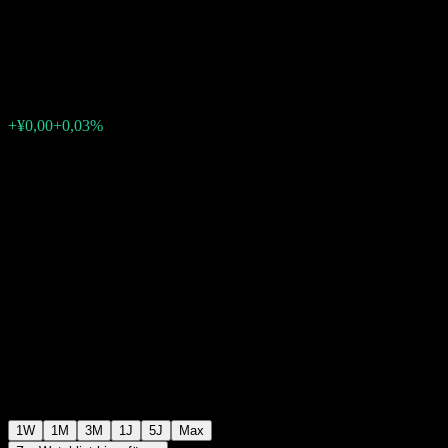
Vol Index A
¥0,9936
0
+¥0,00
+0,03%
Letzte Woche
1W
1M
3M
1J
5J
Max