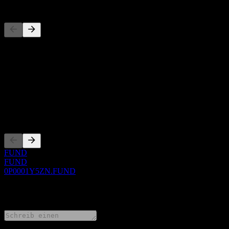
Wettbewerber
Diese Liste ist eine Analyse basierend auf aktuellen Marktereignissen
Über
Show more...
CEO
Listings
FUND
FUND
0P0001Y5ZN.FUND
0 Comments