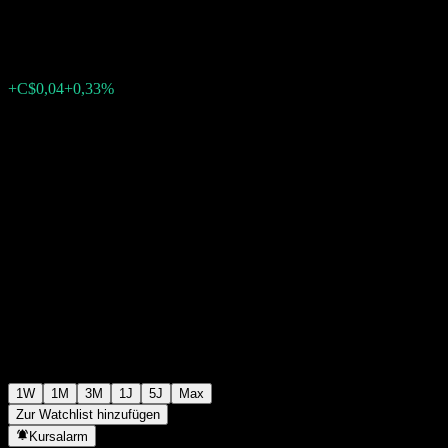
C$12,50
0
+C$0,04
+0,33%
Letzte Woche
1W
1M
3M
1J
5J
Max
Zur Watchlist hinzufügen
Kursalarm