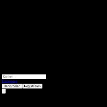
Einloggen
Registrieren
Registrieren
Desjardins Global Small Cap E