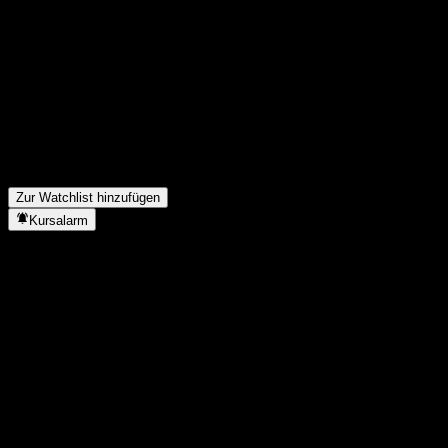
Teile deine Gedanken
FAQ
Wie ist der Aktienkurs von Desjardins Global Small Cap Equity K
Was ist das Desjardins Global Small Cap Equity K-Aktien-Symbol
In welchem Sektor ist Desjardins Global Small Cap Equity K tätig
Wann hat Desjardins Global Small Cap Equity K einen Split durch
Zur Watchlist hinzufügen
Kursalarm