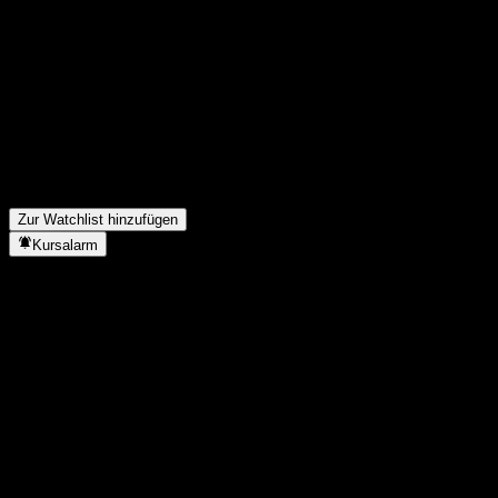
Teile deine Gedanken
FAQ
Wie ist der Aktienkurs von KIM K Index and Theme Rotation Equ
Was ist das KIM K Index and Theme Rotation Equity-Fund of F
In welchem Sektor ist KIM K Index and Theme Rotation Equity-F
Wann hat KIM K Index and Theme Rotation Equity-Fund of Funds 
Zur Watchlist hinzufügen
Kursalarm