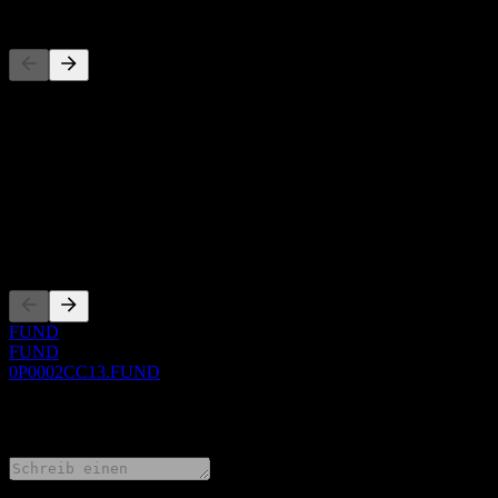
Wettbewerber
Diese Liste ist eine Analyse basierend auf aktuellen Marktereignissen
Über
Show more...
CEO
Listings
FUND
FUND
0P0002CC13.FUND
0 Comments