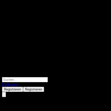
Einloggen
Registrieren
Registrieren
KIM K Index and Theme Rotati