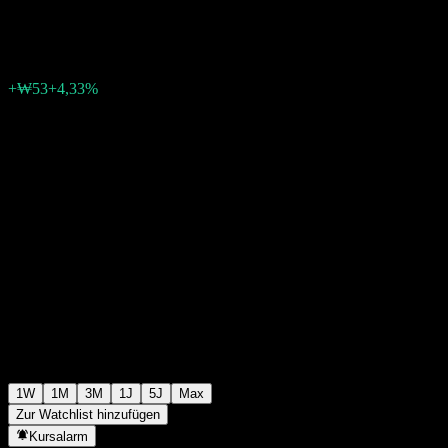
₩1.289
0
+₩53
+4,33%
Letzte Woche
1W
1M
3M
1J
5J
Max
Zur Watchlist hinzufügen
Kursalarm