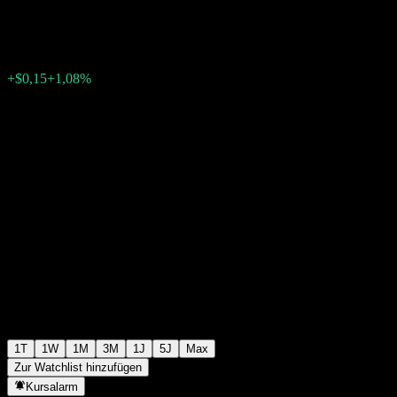
$14,04
16040
+$0,15
+1,08%
Friday 18:14
1T
1W
1M
3M
1J
5J
Max
Zur Watchlist hinzufügen
Kursalarm