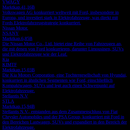
VWAGY
Marktkap.
41,16B
Volkswagen AG konkurriert weltweit mit Ford, insbesondere in
Europa, und investiert stark in Elektrofahrzeuge, was direkt mit
Fords Elektrofahrzeugstrategie konkurriert.
Nissan Motor.
NSANY
Marktkap.
6,85B
Die Nissan Motor Co., Ltd. bietet eine Reihe von Fahrzeugen an,
die mit denen von Ford konkurrieren, darunter Limousinen, SUVs
und Elektrofahrzeuge wie der Leaf.
Kia
KIMTF
Marktkap.
15,03B
Die Kia Motors Corporation, eine Tochtergesellschaft von Hyundai,
konkurriert in ähnlichen Segmenten wie Ford, einschließlich
Kompaktwagen, SUVs und legt auch einen Schwerpunkt auf
Elektrofahrzeuge.
Stellantis N.V
STLA
Marktkap.
15,94B
Stellantis N.V., entstanden aus dem Zusammenschluss von Fiat
Chrysler Automobiles und der PSA Group, konkurriert mit Ford in
den Bereichen Lastwagen, SUVs und expandiert in den Bereich der
Elektrofahrzeuge.