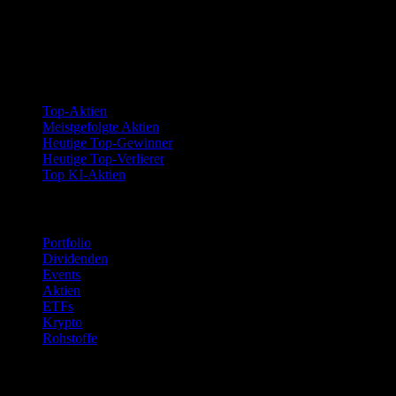
Kollektionen
Top-Aktien
Meistgefolgte Aktien
Heutige Top-Gewinner
Heutige Top-Verlierer
Top KI-Aktien
Funktionen
Portfolio
Dividenden
Events
Aktien
ETFs
Krypto
Rohstoffe
company