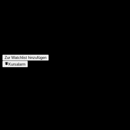
Wie waren die Quartalszahlen von Ford Motor im letzten
Quartal?
▼
Wie hoch war der Umsatz von Ford Motor im letzten Jahr?
▼
Wie hoch war der Nettogewinn von Ford Motor im letzten Jahr?
▼
Zahlt Ford Motor Dividenden?
▼
Wie viele Mitarbeiter hat Ford Motor?
▼
In welchem Sektor ist Ford Motor tätig?
▼
Wann hat Ford Motor einen Split durchgeführt?
▼
Wo hat Ford Motor seinen Hauptsitz?
▼
Zur Watchlist hinzufügen
Kursalarm