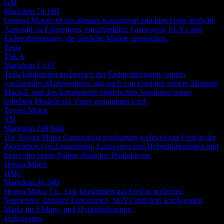
GM
Marktkap.
70,19B
General Motors ist ein direkter Konkurrent und bietet eine ähnliche
Auswahl an Fahrzeugen, einschließlich Lastwagen, SUVs und
Elektrofahrzeugen, die ähnliche Märkte ansprechen.
Tesla
TSLA
Marktkap.
1,53T
Tesla konkurriert im Bereich der Elektrofahrzeuge, einem
wachsenden Marktsegment, das auch von Ford mit seinem Mustang
Mach-E und den kommenden elektrischen Versionen seiner
beliebten Modelle ins Visier genommen wird.
Toyota Motor
TM
Marktkap.
208,94B
Die Toyota Motor Corporation konkurriert weltweit mit Ford in der
Produktion von Limousinen, Lastwagen und Hybridfahrzeugen und
bietet eine breite Palette ähnlicher Produkte an.
Honda Motor
HMC
Marktkap.
36,24B
Honda Motor Co., Ltd. konkurriert mit Ford in mehreren
Segmenten, darunter Limousinen, SUVs und dem wachsenden
Markt für Elektro- und Hybridfahrzeuge.
Volkswagen