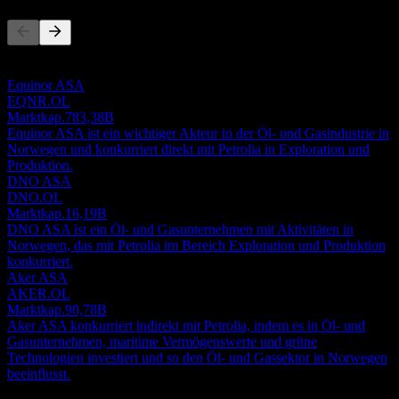
Diese Liste ist eine Analyse basierend auf aktuellen
Marktereignissen. Sie ist keine Anlageempfehlung.
Equinor ASA
EQNR.OL
Marktkap.
783,38B
Equinor ASA ist ein wichtiger Akteur in der Öl- und Gasindustrie in
Norwegen und konkurriert direkt mit Petrolia in Exploration und
Produktion.
DNO ASA
DNO.OL
Marktkap.
16,19B
DNO ASA ist ein Öl- und Gasunternehmen mit Aktivitäten in
Norwegen, das mit Petrolia im Bereich Exploration und Produktion
konkurriert.
Aker ASA
AKER.OL
Marktkap.
90,78B
Aker ASA konkurriert indirekt mit Petrolia, indem es in Öl- und
Gasunternehmen, maritime Vermögenswerte und grüne
Technologien investiert und so den Öl- und Gassektor in Norwegen
beeinflusst.