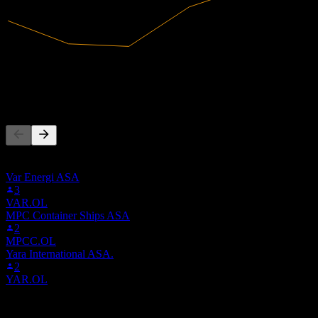
606,91M
Umsatz
54,75M
Nettogewinn
Andere folgen auch
Diese Liste basiert auf den Watchlisten von Stock Events-Nutzern,
die 0QAB.LSE folgen. Es ist keine Anlageempfehlung.
Var Energi ASA
3
VAR.OL
MPC Container Ships ASA
2
MPCC.OL
Yara International ASA.
2
YAR.OL
Wettbewerber