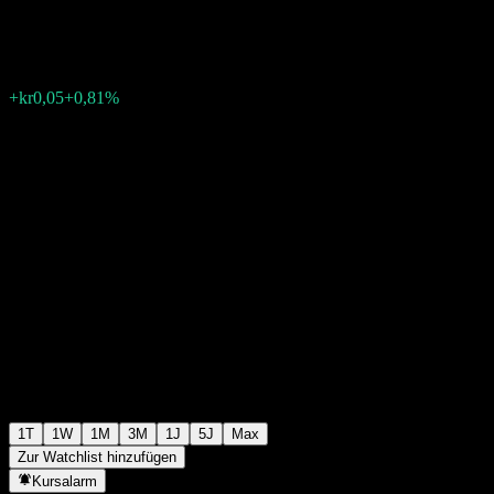
kr6,20
9
+kr0,05
+0,81%
Friday 08:06
1T
1W
1M
3M
1J
5J
Max
Zur Watchlist hinzufügen
Kursalarm