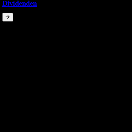
Dividenden
0
%
Dividendenrendite
Jun 26
kr0,19
10J Wachstum
N/V
5J-Wachstum
N/V
3J-Wachstum
N/V
1J Wachstum
N/V
Quartalszahlen
31
May
Erwartet
Q4 2015
Q1 2016
Q2 2016