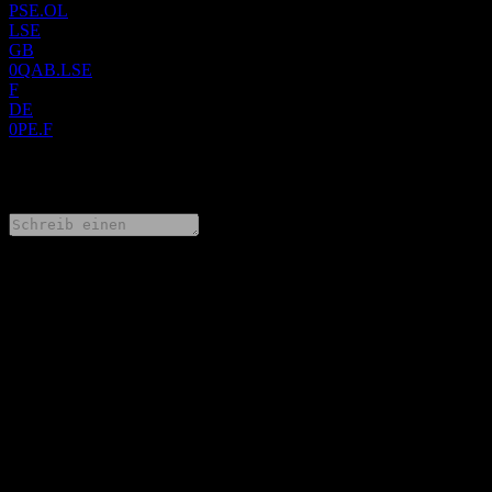
PSE.OL
LSE
GB
0QAB.LSE
F
DE
0PE.F
0 Comments
Teile deine Gedanken
FAQ
Wie ist der Aktienkurs von Petrolia heute?
▼
Was ist das Petrolia-Aktien-Symbol?
▼
Was ist die Marktkapitalisierung von Petrolia?
▼
Wie hoch war der Umsatz von Petrolia im letzten Jahr?
▼
Wie hoch war der Nettogewinn von Petrolia im letzten Jahr?
▼
Zahlt Petrolia Dividenden?
▼