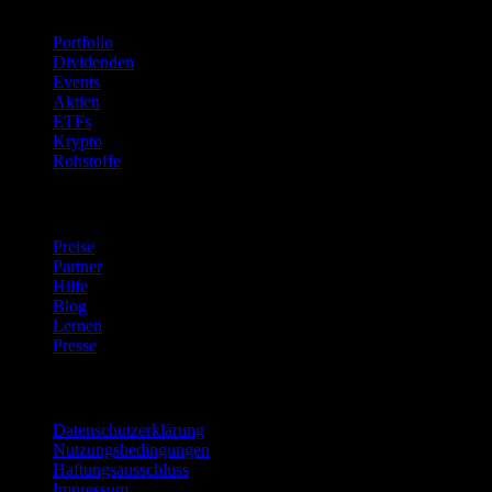
Portfolio
Dividenden
Events
Aktien
ETFs
Krypto
Rohstoffe
company
Preise
Partner
Hilfe
Blog
Lernen
Presse
Rechtliches
Datenschutzerklärung
Nutzungsbedingungen
Haftungsausschluss
Impressum