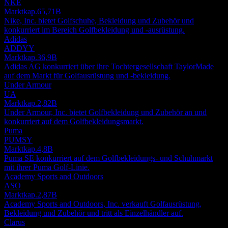
NKE
Marktkap.
65,71B
Nike, Inc. bietet Golfschuhe, Bekleidung und Zubehör und
konkurriert im Bereich Golfbekleidung und -ausrüstung.
Adidas
ADDYY
Marktkap.
36,9B
Adidas AG konkurriert über ihre Tochtergesellschaft TaylorMade
auf dem Markt für Golfausrüstung und -bekleidung.
Under Armour
UA
Marktkap.
2,82B
Under Armour, Inc. bietet Golfbekleidung und Zubehör an und
konkurriert auf dem Golfbekleidungsmarkt.
Puma
PUMSY
Marktkap.
4,8B
Puma SE konkurriert auf dem Golfbekleidungs- und Schuhmarkt
mit ihrer Puma Golf-Linie.
Academy Sports and Outdoors
ASO
Marktkap.
2,87B
Academy Sports and Outdoors, Inc. verkauft Golfausrüstung,
Bekleidung und Zubehör und tritt als Einzelhändler auf.
Clarus