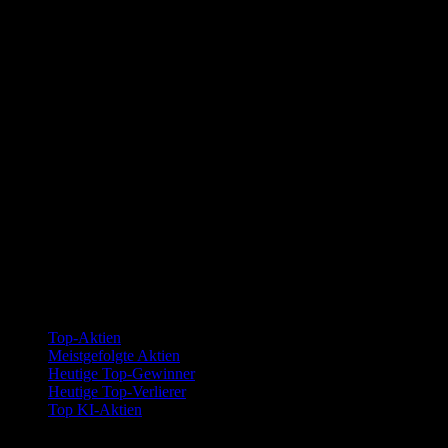
Kollektionen
Top-Aktien
Meistgefolgte Aktien
Heutige Top-Gewinner
Heutige Top-Verlierer
Top KI-Aktien
Funktionen