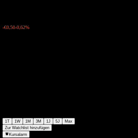
€80,00
75
-€0,50
-0,62%
19:55 Heute
1T
1W
1M
3M
1J
5J
Max
Zur Watchlist hinzufügen
Kursalarm