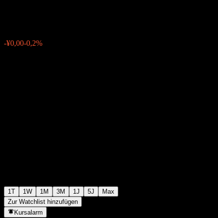
¥2,04
1
-¥0,00
-0,2%
03:26 Heute
1T
1W
1M
3M
1J
5J
Max
Zur Watchlist hinzufügen
Kursalarm