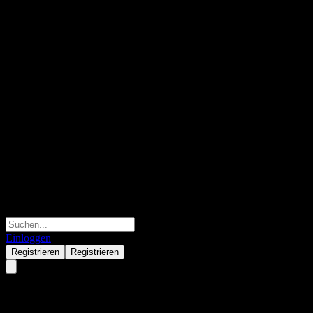
Einloggen
Registrieren
Registrieren
Hotland Yantian Port Warehous