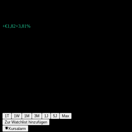
€49,51
2889
+€1,82
+3,81%
Friday 15:35
1T
1W
1M
3M
1J
5J
Max
Zur Watchlist hinzufügen
Kursalarm