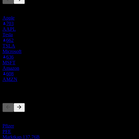
Diese Liste basiert auf den Watchlisten von Stock Events-Nutzern,
die 1MRNA.MI folgen. Es ist keine Anlageempfehlung.
Apple
703
AAPL
Tesla
662
TSLA
Microsoft
636
MSFT
Amazon
608
AMZN
Wettbewerber
Diese Liste ist eine Analyse basierend auf aktuellen
Marktereignissen. Sie ist keine Anlageempfehlung.
Pfizer
PFE
Marktkap.
137,76B