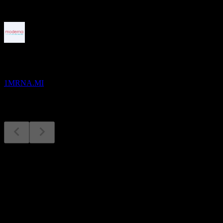
Bevorstehend
Quartalszahlen
29
OCT
Moderna
1MRNA.MI
Quartalszahlen
29
Oct
Erwartet
Q1 2025
Q2 2025