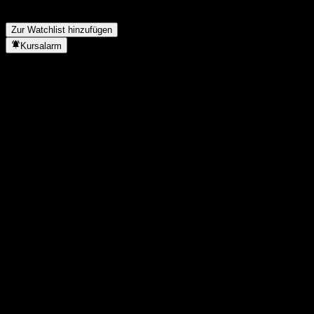
In welchem Sektor ist Moderna tätig?
▼
Wann hat Moderna einen Split durchgeführt?
▼
Zur Watchlist hinzufügen
Kursalarm