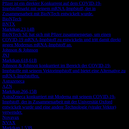
Pfizer ist ein direkter Konkurrent auf dem COVID-19-
Impfstoffmarkt mit seinem mRNA-Impfstoff, der in
Zusammenarbeit mit BioNTech entwickelt wurde.
BioNTech
BNTX
Marktkap.
23,14B
BioNTech SE hat sich mit Pfizer zusammengetan, um einen
COVID-19 mRNA-Impfstoff zu entwickeln und tritt damit direkt
gegen Modernas mRNA-Impfstoff an.
Johnson & Johnson
JNJ
Marktkap.
618,61B
Johnson & Johnson konkurriert im Bereich der COVID-19-
Impfstoffe mit seinem Vektorimpfstoff und bietet eine Alternative zu
mRNA-Impfstoffen.
Astrazeneca
AZN
Marktkap.
266,15B
AstraZeneca konkurriert mit Moderna mit seinem COVID-19-
Impfstoff, der in Zusammenarbeit mit der Universität Oxford
entwickelt wurde und eine andere Technologie (viraler Vektor)
verwendet.
Novavax
NVAX
Marktkap.
1,53B