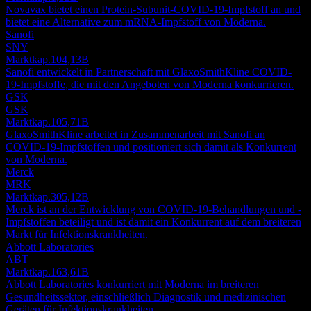
Novavax bietet einen Protein-Subunit-COVID-19-Impfstoff an und
bietet eine Alternative zum mRNA-Impfstoff von Moderna.
Sanofi
SNY
Marktkap.
104,13B
Sanofi entwickelt in Partnerschaft mit GlaxoSmithKline COVID-
19-Impfstoffe, die mit den Angeboten von Moderna konkurrieren.
GSK
GSK
Marktkap.
105,71B
GlaxoSmithKline arbeitet in Zusammenarbeit mit Sanofi an
COVID-19-Impfstoffen und positioniert sich damit als Konkurrent
von Moderna.
Merck
MRK
Marktkap.
305,12B
Merck ist an der Entwicklung von COVID-19-Behandlungen und -
Impfstoffen beteiligt und ist damit ein Konkurrent auf dem breiteren
Markt für Infektionskrankheiten.
Abbott Laboratories
ABT
Marktkap.
163,61B
Abbott Laboratories konkurriert mit Moderna im breiteren
Gesundheitssektor, einschließlich Diagnostik und medizinischen
Geräten für Infektionskrankheiten.