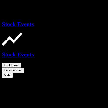
Stock Events
Stock Events
Funktionen
Unternehmen
Mehr