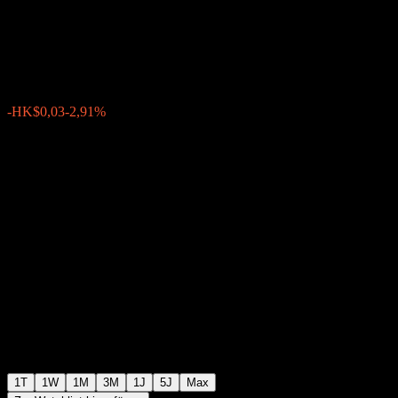
Hldgs
HK$1,0000
12
-HK$0,03
-2,91%
Wednesday 07:48
1T
1W
1M
3M
1J
5J
Max