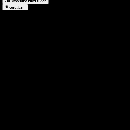
Zur Watchlist hinzufügen
Kursalarm
Statistiken
Tageshoch
1
Tagestief
1
52W-Hoch
1,4
52W-Tief
0,98
Volumen
80.000
Ø Volumen
102.126
Marktkap.
1,5B
KGV
4,78
Dividendenrendite
6,3%
Dividende