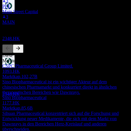
3
PFE
Main Street Capital
Dividendenabschlag
3
18
MAIN
SEP
28
Dawnrays Pharmaceutical Hldgs
Wettbewerber
Geschätzt
2348.HK
Diese Liste ist eine Analyse basierend auf aktuellen
Marktereignissen. Sie ist keine Anlageempfehlung.
CSPC Pharmaceutical Group Limited.
Dividendenzahlung
1093.HK
3
Marktkap.
102,27B
OCT
28
Sino Biopharmaceutical ist ein wichtiger Akteur auf dem
Dawnrays Pharmaceutical Hldgs
chinesischen Pharmamarkt und konkurriert direkt in ähnlichen
Geschätzt
therapeutischen Bereichen wie Dawnrays.
2348.HK
Sino Biopharmaceutical
1177.HK
Marktkap.
85,6B
Sihuan Pharmaceutical konzentriert sich auf die Forschung und
Entwicklung neuer Medikamente, die sich mit dem Markt von
Dawnrays in den Bereichen Herz-Kreislauf und anderen
überschneiden.