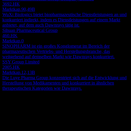
3692.HK
Marktkap.
90,49B
WuXi Biologics bietet biopharmazeutische Dienstleistungen an und
konkurriert indirekt, indem es Dienstleistungen auf einem Markt
anbietet, auf dem auch Dawnrays tätig ist.
Sihuan Pharmaceutical Group
460.HK
Marktkap.
0
SINOPHARM ist ein großes Konglomerat im Bereich der
pharmazeutischen Vertriebs- und Herstellungsbranche, das
weitgehend auf demselben Markt wie Dawnrays konkurriert.
SSY Group Limited
2005.HK
Marktkap.
12,13B
Die Luye Pharma Group konzentriert sich auf die Entwicklung und
Herstellung von Medikamenten und konkurriert in ähnlichen
therapeutischen Kategorien wie Dawnrays.
Über
Dawnrays Pharmaceutical Hldgs ist ein Investmentholding-
Unternehmen, das nicht patentierte pharmazeutische Arzneimittel in
Festlandchina und international entwickelt, herstellt und verkauft. Es
operiert in zwei Segmenten: Zwischenprodukte und Bulk-
Show more...