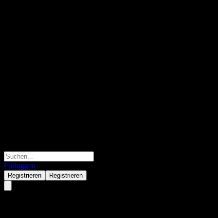
Einloggen
Registrieren
Registrieren
Dawnrays Pharmaceutical