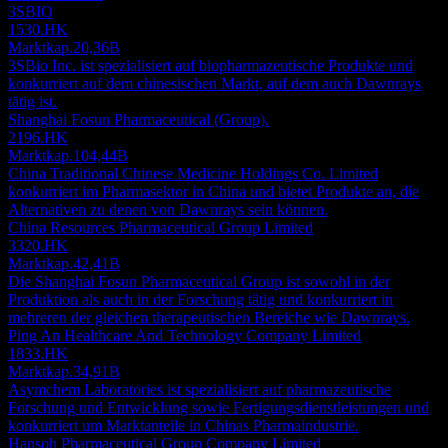
3SBIO
1530.HK
Marktkap.
20,36B
3SBio Inc. ist spezialisiert auf biopharmazeutische Produkte und
konkurriert auf dem chinesischen Markt, auf dem auch Dawnrays
tätig ist.
Shanghai Fosun Pharmaceutical (Group).
2196.HK
Marktkap.
104,44B
China Traditional Chinese Medicine Holdings Co. Limited
konkurriert im Pharmasektor in China und bietet Produkte an, die
Alternativen zu denen von Dawnrays sein können.
China Resources Pharmaceutical Group Limited
3320.HK
Marktkap.
42,41B
Die Shanghai Fosun Pharmaceutical Group ist sowohl in der
Produktion als auch in der Forschung tätig und konkurriert in
mehreren der gleichen therapeutischen Bereiche wie Dawnrays.
Ping An Healthcare And Technology Company Limited
1833.HK
Marktkap.
34,91B
Asymchem Laboratories ist spezialisiert auf pharmazeutische
Forschung und Entwicklung sowie Fertigungsdienstleistungen und
konkurriert um Marktanteile in Chinas Pharmaindustrie.
Hansoh Pharmaceutical Group Company Limited