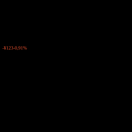
Countries Growth Equity Fund
Dividend 2 Year
¥13.368
0
-¥123
-0,91%
Letzte Woche