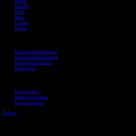
Preise
Partner
Hilfe
Blog
Lernen
Presse
Rechtliches
Datenschutzerklärung
Nutzungsbedingungen
Haftungsausschluss
Impressum
Für Unternehmen
Event-Daten
Partnerprogramm
Lernprogramm
Twitter