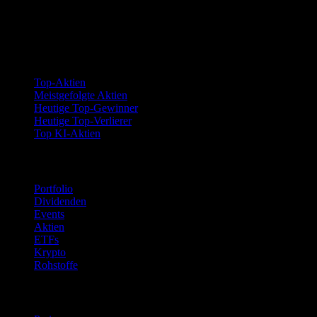
Kollektionen
Top-Aktien
Meistgefolgte Aktien
Heutige Top-Gewinner
Heutige Top-Verlierer
Top KI-Aktien
Funktionen
Portfolio
Dividenden
Events
Aktien
ETFs
Krypto
Rohstoffe
company