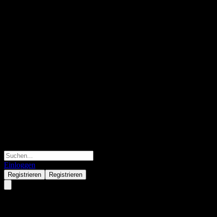
Einloggen
Registrieren
Registrieren
Nissay Comgest Emerging