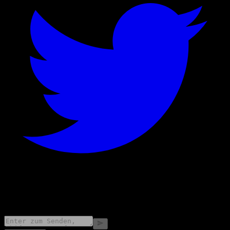
©
2026
Stock Events GmbH