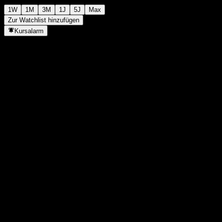
1W
1M
3M
1J
5J
Max
Zur Watchlist hinzufügen
Kursalarm
Statistiken
Tageshoch
13.368
Tagestief
13.368
52W-Hoch
14.985
52W-Tief
9.972
Volumen
-
Ø Volumen
-
Marktkap.
0
KGV
-
Dividendenrendite