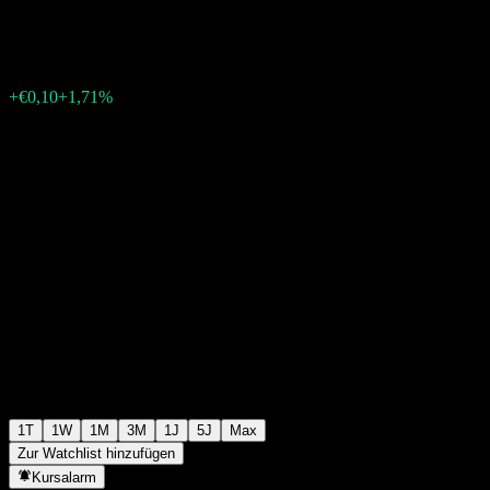
€5,95
14
+€0,10
+1,71%
Wednesday 06:03
1T
1W
1M
3M
1J
5J
Max
Zur Watchlist hinzufügen
Kursalarm