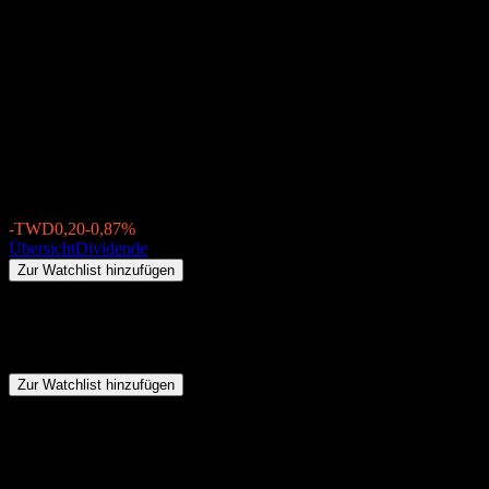
Ali (3041.TW) Dividende 2026:
Historie, Ex-
Dividendentermine &
Dividendenrendite
TWD22,70
-TWD0,20
-0,87%
Thursday 00:00
Übersicht
Dividende
Zur Watchlist hinzufügen
Zusammenfassung
Ali (3041.TW) zahlt keine Dividenden.
Zur Watchlist hinzufügen