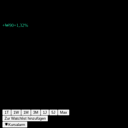
₩6.930
0
+₩90
+1,32%
03:15 Heute
1T
1W
1M
3M
1J
5J
Max
Zur Watchlist hinzufügen
Kursalarm