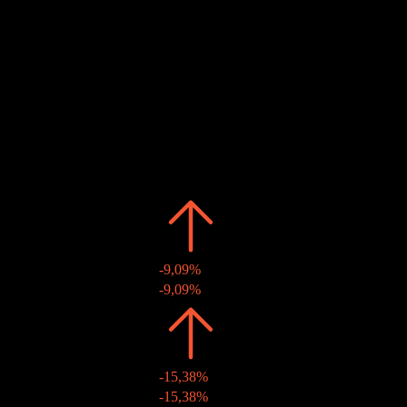
Dividendenabschlag
Geschätzt
26
NOV
27
Dividendenzahlung
Geschätzt
Vergangen
Datum
Betrag
Änderung
2025
TWD1,00
-9,09%
28 Nov. 2025
TWD1,00
-9,09%
2024
TWD1,10
-15,38%
25 Nov. 2024
TWD1,10
-15,38%