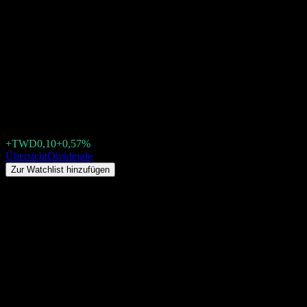
Lida Limited (4552.TW)
Dividende 2026: Historie, Ex-
Dividendentermine &
Dividendenrendite
TWD17,70
+TWD0,10
+0,57%
Friday 00:00
Übersicht
Dividende
Zur Watchlist hinzufügen
Dividendenrendite
5,65%
Dividendenbetrag
TWD1,00
Letzter Ex-Dividendentag
Okt. 28, 2025
Letzter Zahltag
Nov. 28, 2025
Zusammenfassung