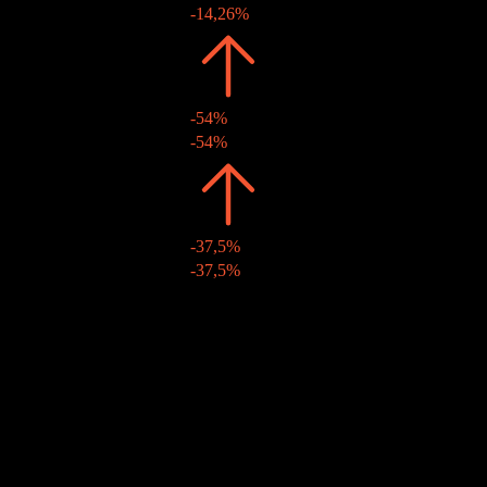
30 Okt. 2020
TWD1,70
-14,26%
2019
TWD1,98
-54%
31 Okt. 2019
TWD1,98
-54%
2018
TWD4,31
-37,5%
29 Nov. 2018
TWD4,31
-37,5%
2017
TWD6,90
-
28 Aug. 2017
TWD6,90
-
10J Wachstum
N/V
5J-Wachstum
-2,07%
3J-Wachstum
-8,37%
1J Wachstum
N/V