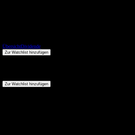
Avangaad Berhad (5259.KL) Div
Dividendenrendite
RM0,3000
+RM0,00
+0%
Thursday 00:00
Übersicht
Dividende
Zur Watchlist hinzufügen
Zusammenfassung
Avangaad Berhad (5259.KL) zahlt keine Dividenden.
Zur Watchlist hinzufügen