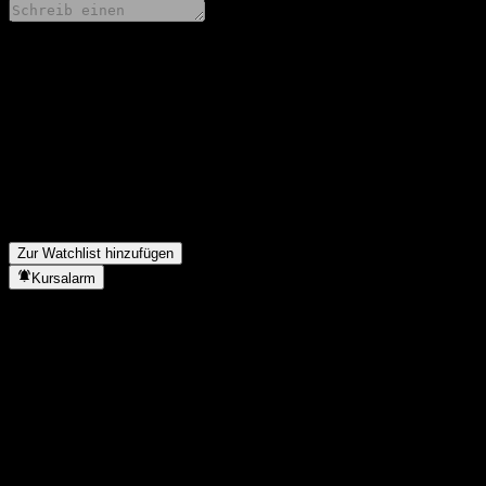
Teile deine Gedanken
FAQ
Wie ist der Aktienkurs von China Universal CSI 800 Value heute?
Was ist das China Universal CSI 800 Value-Aktien-Symbol?
▼
In welchem Sektor ist China Universal CSI 800 Value tätig?
▼
Wann hat China Universal CSI 800 Value einen Split durchgeführt
Zur Watchlist hinzufügen
Kursalarm