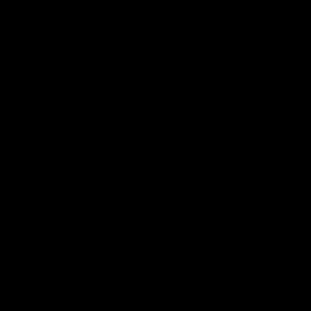
▼
?
▼