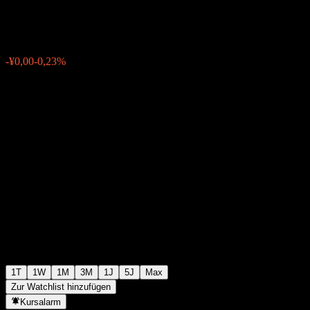
¥1,2900
0
-¥0,00
-0,23%
Friday 06:21
1T
1W
1M
3M
1J
5J
Max
Zur Watchlist hinzufügen
Kursalarm