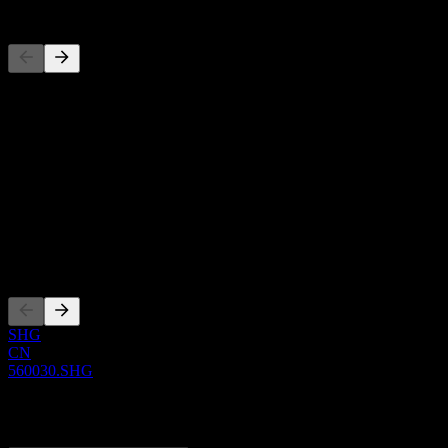
Wettbewerber
Diese Liste ist eine Analyse basierend auf aktuellen Marktereignissen
Über
Show more...
CEO
ISIN
CNE1000063S0
Listings
SHG
CN
560030.SHG
0 Comments