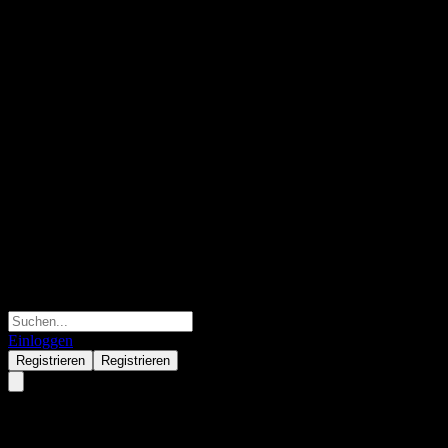
Einloggen
Registrieren
Registrieren
China Universal CSI 800 Value