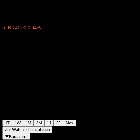
GBX4.305,00
0
-GBX41,00
-0,94%
Friday 09:28
1T
1W
1M
3M
1J
5J
Max
Zur Watchlist hinzufügen
Kursalarm