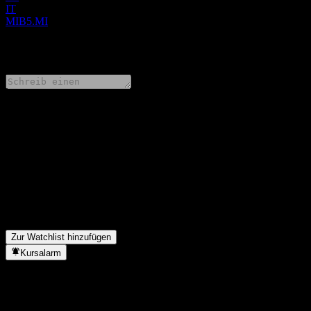
IT
MIB5.MI
0 Comments
Teile deine Gedanken
FAQ
Wie ist der Aktienkurs von LEVERAGE SHARES PUBLIC LI
Was ist das LEVERAGE SHARES PUBLIC LIMITED CO. LS 
In welchem Sektor ist LEVERAGE SHARES PUBLIC LIMITE
Wann hat LEVERAGE SHARES PUBLIC LIMITED CO. LS 5X L
Zur Watchlist hinzufügen
Kursalarm