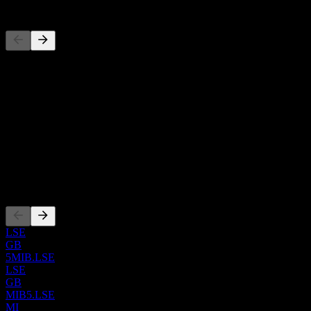
Wettbewerber
Diese Liste ist eine Analyse basierend auf aktuellen Marktereignissen
Über
Show more...
CEO
ISIN
XS3068786386
Listings
LSE
GB
5MIB.LSE
LSE
GB
MIB5.LSE
MI