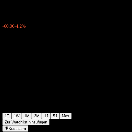
€0,057000
20
-€0,00
-4,2%
13:47 Heute
1T
1W
1M
3M
1J
5J
Max
Zur Watchlist hinzufügen
Kursalarm