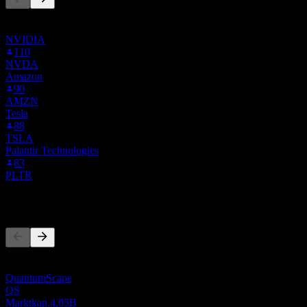
Diese Liste basiert auf den Watchlisten von Stock Events-Nutzern,
die 6Q81.STU folgen. Es ist keine Anlageempfehlung.
NVIDIA
110
NVDA
Amazon
90
AMZN
Tesla
88
TSLA
Palantir Technologies
83
PLTR
Wettbewerber
Diese Liste ist eine Analyse basierend auf aktuellen
Marktereignissen. Sie ist keine Anlageempfehlung.
QuantumScape
QS
Marktkap.
4,05B