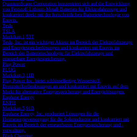
QuantumScape Corporation konzentriert sich auf die Entwicklung
von Feststoff-Lithium-Metall-Batterien für Elektrofahrzeuge und
konkurriert direkt mit der fortschrittlichen Batterietechnologie von
Enovix.
Tesla
TSLA
Marktkap.
1,53T
Tesla, Inc. ist ein wichtiger Akteur im Bereich der Elektrofahrzeuge
und Energiespeicherlösungen und konkurriert mit Enovix im
Bereich der Batterietechnologie für Elektrofahrzeuge und
erneuerbare Energiespeicherung.
Plug Power
PLUG
Marktkap.
3,11B
Plug Power Inc. bietet schlüsselfertige Wasserstoff-
Brennstoffzellenlösungen an und konkurriert mit Enovix auf dem
Markt für alternative Energiespeicherung und Energielösungen.
Enphase Energy
ENPH
Marktkap.
5,91B
Enphase Energy, Inc. produziert Lösungen für die
Heimenergieversorgung für die Solarindustrie und konkurriert mit
Enovix im Bereich der erneuerbaren Energiespeicherung und -
verwaltung.
Blink Charging