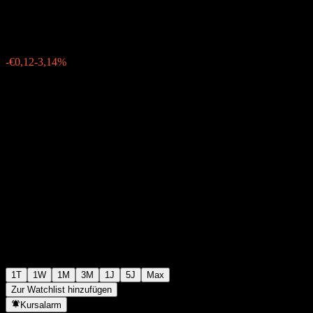
€3,71
563
-€0,12
-3,14%
Wednesday 19:46
1T
1W
1M
3M
1J
5J
Max
Zur Watchlist hinzufügen
Kursalarm