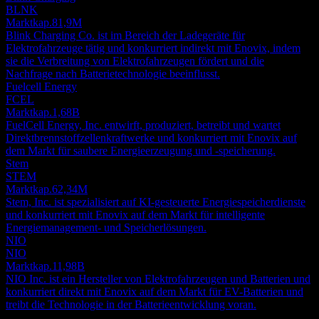
BLNK
Marktkap.
81,9M
Blink Charging Co. ist im Bereich der Ladegeräte für
Elektrofahrzeuge tätig und konkurriert indirekt mit Enovix, indem
sie die Verbreitung von Elektrofahrzeugen fördert und die
Nachfrage nach Batterietechnologie beeinflusst.
Fuelcell Energy
FCEL
Marktkap.
1,68B
FuelCell Energy, Inc. entwirft, produziert, betreibt und wartet
Direktbrennstoffzellenkraftwerke und konkurriert mit Enovix auf
dem Markt für saubere Energieerzeugung und -speicherung.
Stem
STEM
Marktkap.
62,34M
Stem, Inc. ist spezialisiert auf KI-gesteuerte Energiespeicherdienste
und konkurriert mit Enovix auf dem Markt für intelligente
Energiemanagement- und Speicherlösungen.
NIO
NIO
Marktkap.
11,98B
NIO Inc. ist ein Hersteller von Elektrofahrzeugen und Batterien und
konkurriert direkt mit Enovix auf dem Markt für EV-Batterien und
treibt die Technologie in der Batterieentwicklung voran.