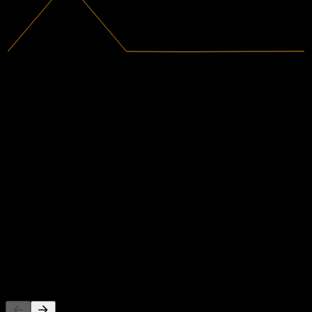
27,47M
Umsatz
-135,29M
Nettogewinn
Analysteneinschätzungen
8,92
Durchschnittliches Kursziel
Die höchste Schätzung ist 15,93.
Aus 7 Bewertungen in den letzten 6 Monaten. Dies ist keine
Anlageempfehlung.
Kaufen
57
%
Halten
29
%
Verkaufen
14
%
Andere folgen auch