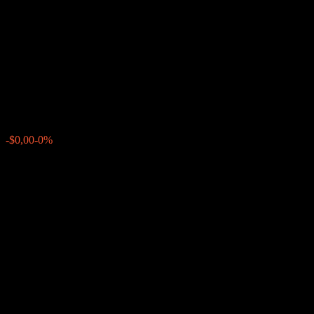
Company LLC Autocallable
Contingent Interest Barrier
Note AAATGXX
$57,77
0
-$0,00
-0%
Letzte Woche