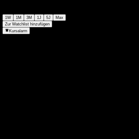
1W
1M
3M
1J
5J
Max
Zur Watchlist hinzufügen
Kursalarm
Statistiken
Tageshoch
-
Tagestief
-
52W-Hoch
86,04
52W-Tief
54,4
Volumen
-
Ø Volumen
-
Marktkap.
0
KGV