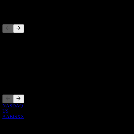
-
Wettbewerber
Diese Liste ist eine Analyse basierend auf aktuellen
Marktereignissen. Sie ist keine Anlageempfehlung.
Über
Show more...
CEO
Listings
NASDAQ
US
AABISXX
0 Comments