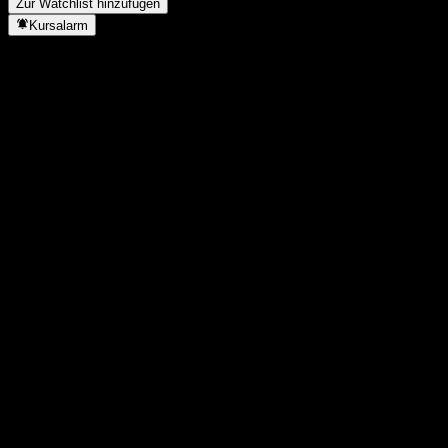
Zur Watchlist hinzufügen
Kursalarm
Statistiken
Tageshoch
-
Tagestief
-
52W-Hoch
20,36
52W-Tief
16,52
Volumen
-
Ø Volumen
-
Marktkap.
0
KGV
-
Dividendenrendite
-
Dividende