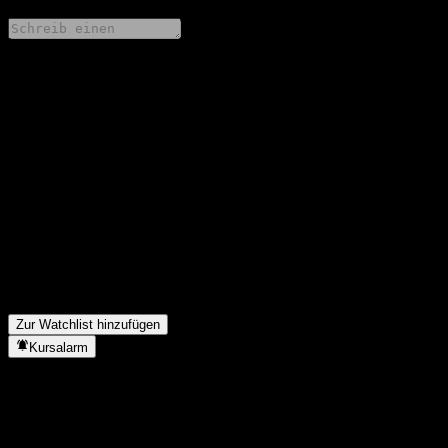
Teile deine Gedanken
FAQ
Wie ist der Aktienkurs von Barclays Bank Point to Point Barrier
Note AABISXX heute?
▼
Was ist das Barclays Bank Point to Point Barrier Note
AABISXX-Aktien-Symbol?
▼
In welchem Sektor ist Barclays Bank Point to Point Barrier Note
AABISXX tätig?
▼
Wann hat Barclays Bank Point to Point Barrier Note AABISXX
einen Split durchgeführt?
▼
Zur Watchlist hinzufügen
Kursalarm