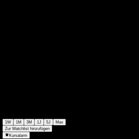
$9,44
0
+$0,00
+0%
Letzte Woche
1W
1M
3M
1J
5J
Max
Zur Watchlist hinzufügen
Kursalarm