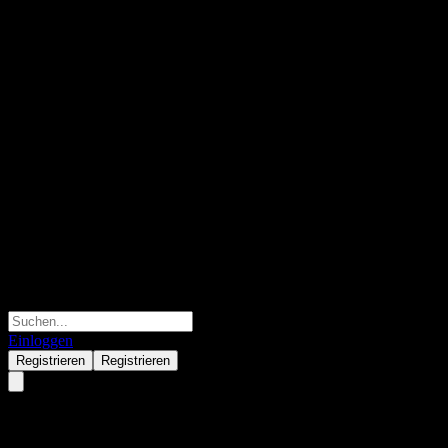
Einloggen
Registrieren
Registrieren
Morgan Stanley Finance LLC C