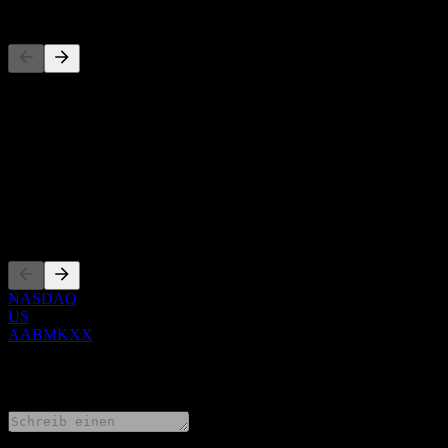
Wettbewerber
Diese Liste ist eine Analyse basierend auf aktuellen Marktereignissen
Über
Show more...
CEO
Listings
NASDAQ
US
AABMKXX
0 Comments