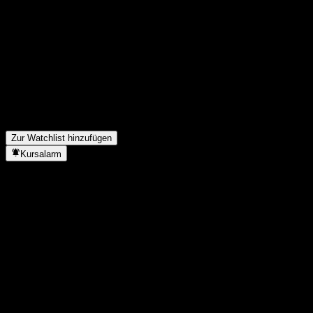
Teile deine Gedanken
FAQ
Wie ist der Aktienkurs von Morgan Stanley Finance LLC Capped
Was ist das Morgan Stanley Finance LLC Capped Point to Poin
In welchem Sektor ist Morgan Stanley Finance LLC Capped Poin
Wann hat Morgan Stanley Finance LLC Capped Point to Point Ba
Zur Watchlist hinzufügen
Kursalarm