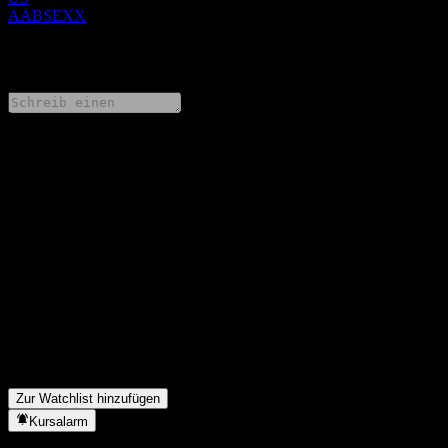
AABSEXX
0 Comments
Teile deine Gedanken
FAQ
Wie ist der Aktienkurs von Morgan Stanley Finance LLC
Autocallable Contingent Interest Barrier Note AABSEXX heute?
▼
Was ist das Morgan Stanley Finance LLC Autocallable
Contingent Interest Barrier Note AABSEXX-Aktien-Symbol?
▼
In welchem Sektor ist Morgan Stanley Finance LLC Autocallable
Contingent Interest Barrier Note AABSEXX tätig?
▼
Wann hat Morgan Stanley Finance LLC Autocallable Contingent
Interest Barrier Note AABSEXX einen Split durchgeführt?
▼
Zur Watchlist hinzufügen
Kursalarm