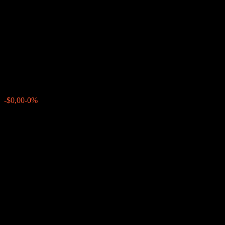
Autocallable Contingent
Interest Barrier Note
AABSEXX
$10,10
0
-$0,00
-0%
Letzte Woche