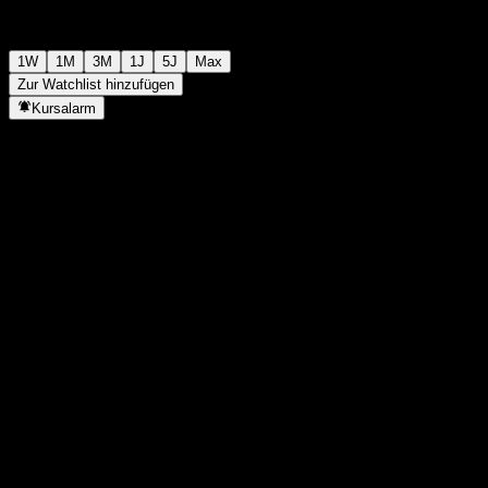
1W
1M
3M
1J
5J
Max
Zur Watchlist hinzufügen
Kursalarm
Statistiken
Tageshoch
-
Tagestief
-
52W-Hoch
10,1
52W-Tief
8,25
Volumen
-
Ø Volumen
-
Marktkap.
0
KGV