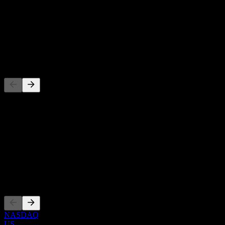
-
Dividendenrendite
-
Dividende
-
Wettbewerber
Diese Liste ist eine Analyse basierend auf aktuellen
Marktereignissen. Sie ist keine Anlageempfehlung.
Über
Show more...
CEO
Listings
NASDAQ
US