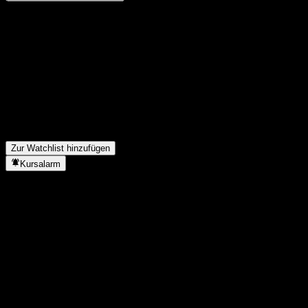
Teile deine Gedanken
FAQ
Wie ist der Aktienkurs von heute?
▼
Was ist das -Aktien-Symbol?
▼
In welchem Sektor ist tätig?
▼
Wann hat einen Split durchgeführt?
▼
Zur Watchlist hinzufügen
Kursalarm