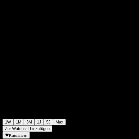
$10,24
0
+$0,00
+0%
Letzte Woche
1W
1M
3M
1J
5J
Max
Zur Watchlist hinzufügen
Kursalarm