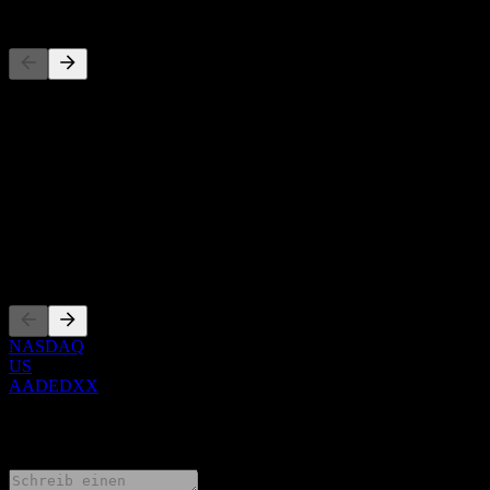
Wettbewerber
Diese Liste ist eine Analyse basierend auf aktuellen
Marktereignissen. Sie ist keine Anlageempfehlung.
Über
Show more...
CEO
Listings
NASDAQ
US
AADEDXX
0 Comments