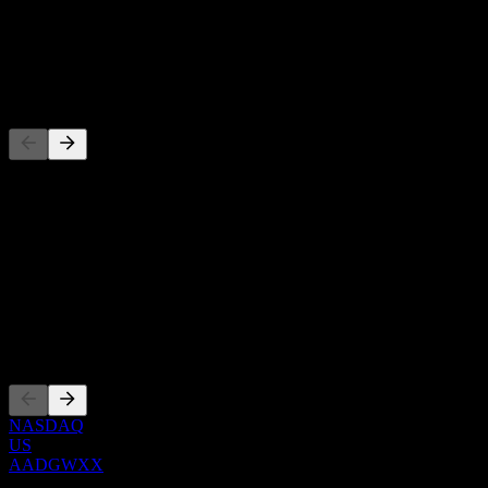
-
Dividende
-
Wettbewerber
Diese Liste ist eine Analyse basierend auf aktuellen
Marktereignissen. Sie ist keine Anlageempfehlung.
Über
Show more...
CEO
Listings
NASDAQ
US
AADGWXX