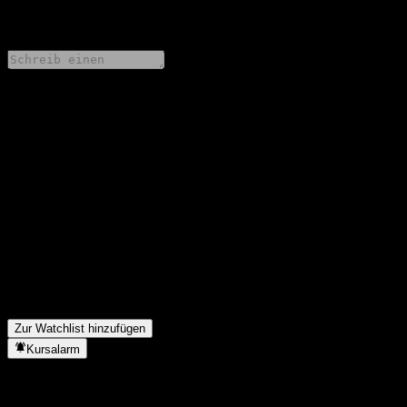
0 Comments
Teile deine Gedanken
FAQ
Wie ist der Aktienkurs von GS Finance Autocallable Contingent
Interest Barrier Note AADGWXX heute?
▼
Was ist das GS Finance Autocallable Contingent Interest Barrier
Note AADGWXX-Aktien-Symbol?
▼
In welchem Sektor ist GS Finance Autocallable Contingent
Interest Barrier Note AADGWXX tätig?
▼
Wann hat GS Finance Autocallable Contingent Interest Barrier
Note AADGWXX einen Split durchgeführt?
▼
Zur Watchlist hinzufügen
Kursalarm