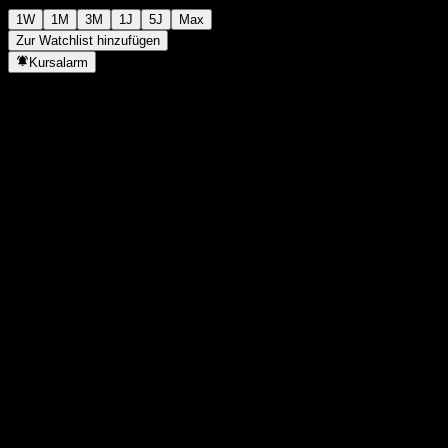
1W
1M
3M
1J
5J
Max
Zur Watchlist hinzufügen
Kursalarm
Statistiken
Tageshoch
-
Tagestief
-
52W-Hoch
10,07
52W-Tief
9,28
Volumen
-
Ø Volumen
-
Marktkap.
0
KGV
-
Dividendenrendite