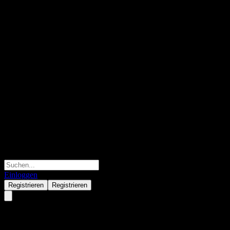
Einloggen
Registrieren
Registrieren
GS Finance Autocallable