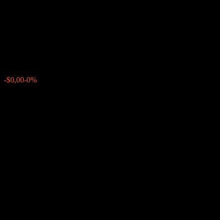
Point to Point Buffer Note
AAEPBXX
$191,62
0
-$0,00
-0%
Letzte Woche