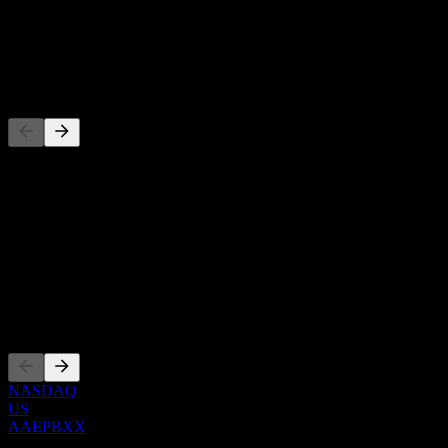
-
Dividende
-
Wettbewerber
Diese Liste ist eine Analyse basierend auf aktuellen
Marktereignissen. Sie ist keine Anlageempfehlung.
Über
Show more...
CEO
Listings
NASDAQ
US
AAEPBXX