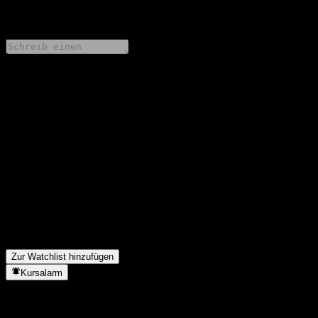
0 Comments
Teile deine Gedanken
FAQ
Wie ist der Aktienkurs von Morgan Stanley Finance LLC Point to
Point Buffer Note AAEPBXX heute?
▼
Was ist das Morgan Stanley Finance LLC Point to Point Buffer
Note AAEPBXX-Aktien-Symbol?
▼
In welchem Sektor ist Morgan Stanley Finance LLC Point to
Point Buffer Note AAEPBXX tätig?
▼
Wann hat Morgan Stanley Finance LLC Point to Point Buffer
Note AAEPBXX einen Split durchgeführt?
▼
Zur Watchlist hinzufügen
Kursalarm