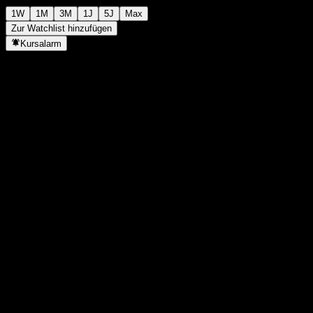
1W
1M
3M
1J
5J
Max
Zur Watchlist hinzufügen
Kursalarm
Statistiken
Tageshoch
-
Tagestief
-
52W-Hoch
191,62
52W-Tief
154,92
Volumen
-
Ø Volumen
-
Marktkap.
0
KGV
-
Dividendenrendite