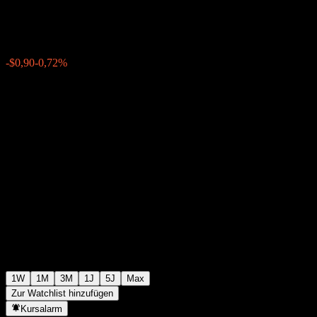
$124,93
0
-$0,90
-0,72%
Letzte Woche
1W
1M
3M
1J
5J
Max
Zur Watchlist hinzufügen
Kursalarm