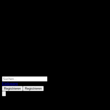
Einloggen
Registrieren
Registrieren
JPMorgan Chase Bank N.A. Po