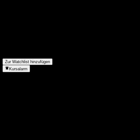
Teile deine Gedanken
FAQ
Wie ist der Aktienkurs von JPMorgan Chase Bank N.A. Point t
Was ist das JPMorgan Chase Bank N.A. Point to Point CD AA
In welchem Sektor ist JPMorgan Chase Bank N.A. Point to Poi
Wann hat JPMorgan Chase Bank N.A. Point to Point CD AAPJMXX
Zur Watchlist hinzufügen
Kursalarm