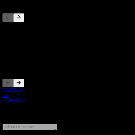
Wettbewerber
Diese Liste ist eine Analyse basierend auf aktuellen Marktereignissen
Über
Show more...
CEO
Listings
NASDAQ
US
AAPJMXX
0 Comments