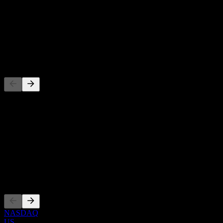
-
Dividendenrendite
-
Dividende
-
Wettbewerber
Diese Liste ist eine Analyse basierend auf aktuellen
Marktereignissen. Sie ist keine Anlageempfehlung.
Über
Show more...
CEO
Listings
NASDAQ
US