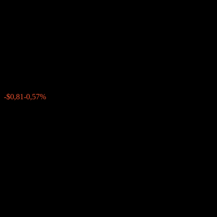
Capped Dual Directional
Weighted Basket Buffer Note
AAPZNXX
$141,47
0
-$0,81
-0,57%
Letzte Woche