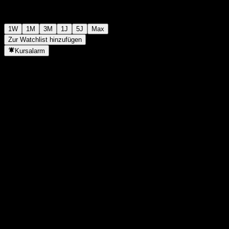
1W
1M
3M
1J
5J
Max
Zur Watchlist hinzufügen
Kursalarm
Statistiken
Tageshoch
-
Tagestief
-
52W-Hoch
142,28
52W-Tief
118,65
Volumen
-
Ø Volumen
-
Marktkap.
0
KGV