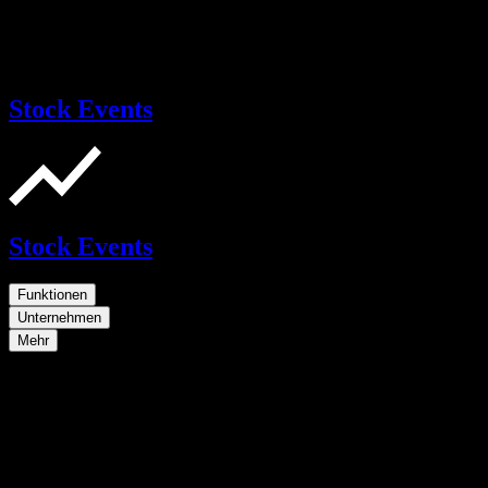
Stock Events
Stock Events
Funktionen
Unternehmen
Mehr